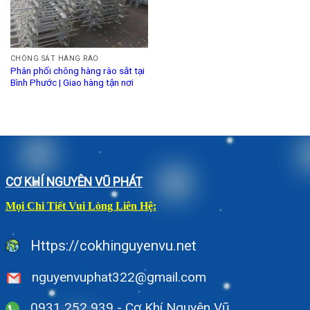
CHÔNG SẮT HÀNG RÀO
Phân phối chông hàng rào sắt tại
Bình Phước | Giao hàng tận nơi
CƠ KHÍ NGUYÊN VŨ PHÁT
Mọi Chi Tiết Vui Lòng Liên Hệ:
Https://cokhinguyenvu.net
nguyenvuphat322@gmail.com
0931 252 939 - Cơ Khí Nguyên Vũ