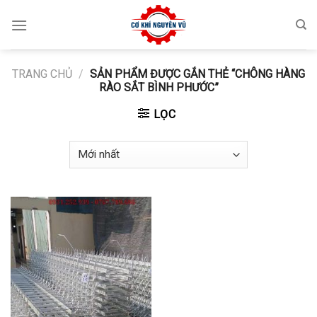
Skip
to
content
TRANG CHỦ
/
SẢN PHẨM ĐƯỢC GẮN THẺ “CHÔNG HÀNG
RÀO SẮT BÌNH PHƯỚC”
LỌC