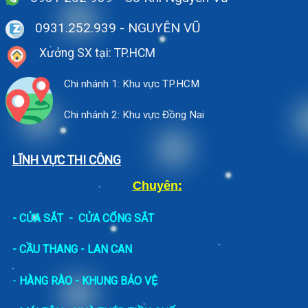
0931.252.939
- NGUYÊN VŨ
Xưởng SX tại: TP.HCM
Chi nhánh 1: Khu vực TP.HCM
Chi nhánh 2: Khu vực Đồng Nai
LĨNH VỰC THI CÔNG
Chuyên:
-
CỬA SẮT
-
CỬA CỔNG SẮT
- CẦU THANG - LAN CAN
-
HÀNG RÀO - KHUNG BẢO VỆ