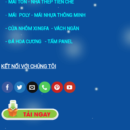
-
MÁI TÔN - NHÀ THÉP TIỀN CHẾ
-
MÁI POLY - MÁI NHỰA THÔNG MINH
- CỬA NHÔM XINGFA
- VÁCH NGĂN
-
ĐÁ HOA CƯƠNG
- TẤM PANEL
KẾT NỐI VỚI CHÚNG TÔI