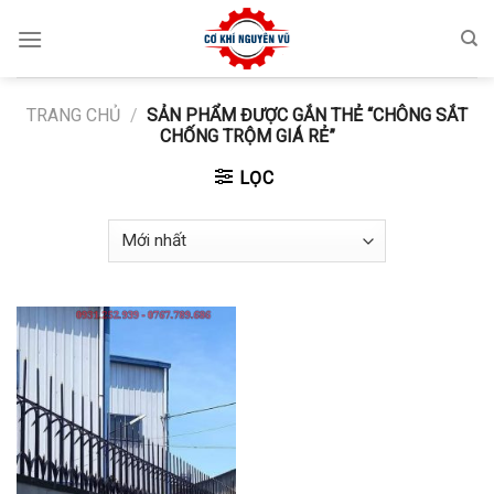
Skip
to
content
TRANG CHỦ
/
SẢN PHẨM ĐƯỢC GẮN THẺ “CHÔNG SẮT
CHỐNG TRỘM GIÁ RẺ”
LỌC