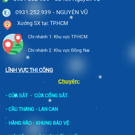
0931.252.939
- NGUYÊN VŨ
Xưởng SX tại: TP.HCM
Chi nhánh 1: Khu vực TP.HCM
Chi nhánh 2: Khu vực Đồng Nai
LĨNH VỰC THI CÔNG
Chuyên:
-
CỬA SẮT
-
CỬA CỔNG SẮT
- CẦU THANG - LAN CAN
-
HÀNG RÀO - KHUNG BẢO VỆ