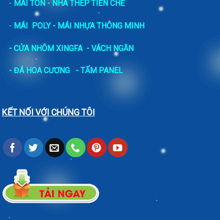
-
MÁI TÔN - NHÀ THÉP TIỀN CHẾ
-
MÁI POLY - MÁI NHỰA THÔNG MINH
- CỬA NHÔM XINGFA
- VÁCH NGĂN
-
ĐÁ HOA CƯƠNG
- TẤM PANEL
KẾT NỐI VỚI CHÚNG TÔI