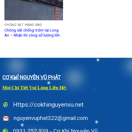
CHÔNG SẮT HÀNG RÀO
Chông sắt chống trộm tại Long
An – Nhận thi công số lượng lớn
CƠ KHÍ NGUYÊN VŨ PHÁT
Mọi Chi Tiết Vui Lòng Liên Hệ:
Https://cokhinguyenvu.net
nguyenvuphat322@gmail.com
0931 252 939 - Cơ Khí Nguyên Vũ