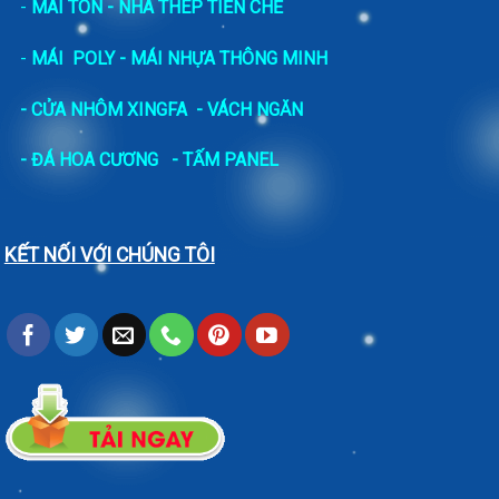
-
MÁI TÔN - NHÀ THÉP TIỀN CHẾ
-
MÁI POLY - MÁI NHỰA THÔNG MINH
- CỬA NHÔM XINGFA
- VÁCH NGĂN
-
ĐÁ HOA CƯƠNG
- TẤM PANEL
KẾT NỐI VỚI CHÚNG TÔI