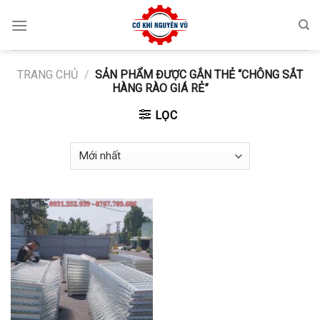
Skip
to
content
TRANG CHỦ
/
SẢN PHẨM ĐƯỢC GẮN THẺ “CHÔNG SẮT
HÀNG RÀO GIÁ RẺ”
LỌC