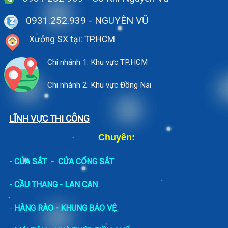
0931.252.939
- NGUYÊN VŨ
Xưởng SX tại: TP.HCM
Chi nhánh 1: Khu vực TP.HCM
Chi nhánh 2: Khu vực Đồng Nai
LĨNH VỰC THI CÔNG
Chuyên:
-
CỬA SẮT
-
CỬA CỔNG SẮT
- CẦU THANG - LAN CAN
-
HÀNG RÀO - KHUNG BẢO VỆ