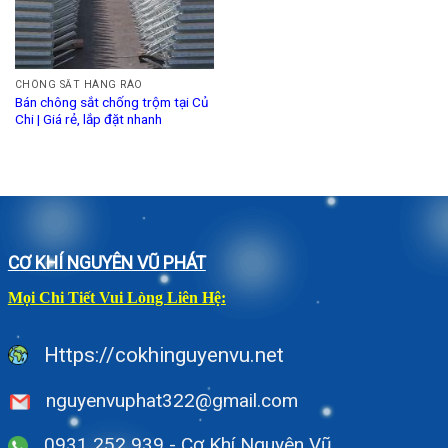
CHÔNG SẮT HÀNG RÀO
Bán chông sắt chống trộm tại Củ
Chi | Giá rẻ, lắp đặt nhanh
CƠ KHÍ NGUYÊN VŨ PHÁT
Mọi Chi Tiết Vui Lòng Liên Hệ:
Https://cokhinguyenvu.net
nguyenvuphat322@gmail.com
0931 252 939 - Cơ Khí Nguyên Vũ