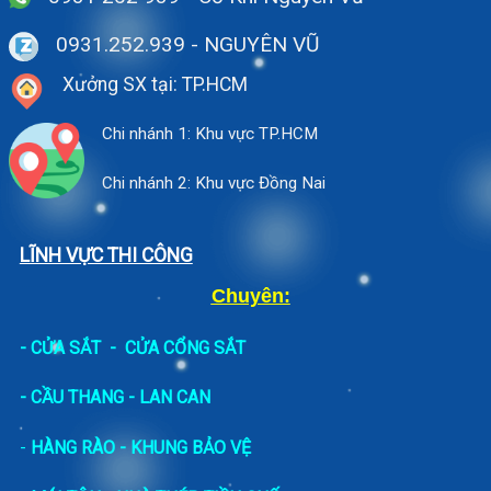
0931.252.939
- NGUYÊN VŨ
Xưởng SX tại: TP.HCM
Chi nhánh 1: Khu vực TP.HCM
Chi nhánh 2: Khu vực Đồng Nai
LĨNH VỰC THI CÔNG
Chuyên:
-
CỬA SẮT
-
CỬA CỔNG SẮT
- CẦU THANG - LAN CAN
-
HÀNG RÀO - KHUNG BẢO VỆ