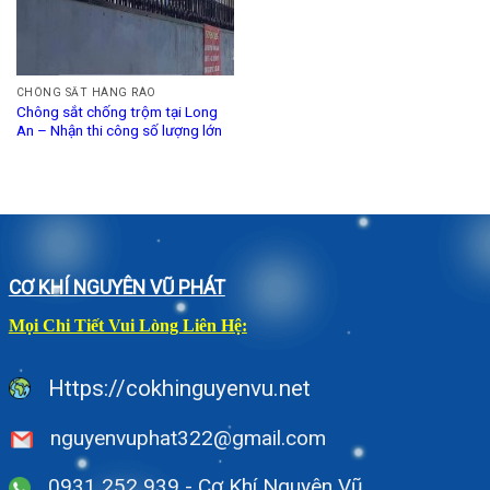
CHÔNG SẮT HÀNG RÀO
Chông sắt chống trộm tại Long
An – Nhận thi công số lượng lớn
CƠ KHÍ NGUYÊN VŨ PHÁT
Mọi Chi Tiết Vui Lòng Liên Hệ:
Https://cokhinguyenvu.net
nguyenvuphat322@gmail.com
0931 252 939 - Cơ Khí Nguyên Vũ