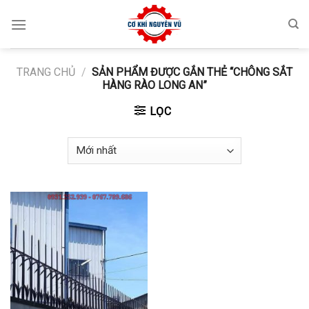
Skip
to
content
TRANG CHỦ
/
SẢN PHẨM ĐƯỢC GẮN THẺ “CHÔNG SẮT
HÀNG RÀO LONG AN”
LỌC