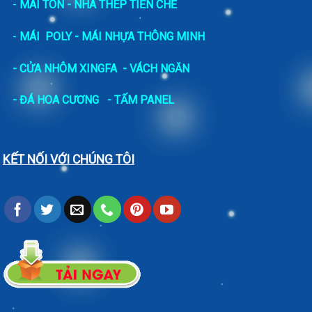
-
MÁI TÔN - NHÀ THÉP TIỀN CHẾ
-
MÁI POLY - MÁI NHỰA THÔNG MINH
- CỬA NHÔM XINGFA
- VÁCH NGĂN
-
ĐÁ HOA CƯƠNG
- TẤM PANEL
KẾT NỐI VỚI CHÚNG TÔI