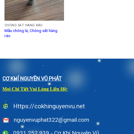
CHÔNG SẮT HÀNG RÀO
Mẫu chông lá, Chông sắt hàng
rào
CƠ KHÍ NGUYÊN VŨ PHÁT
Mọi Chi Tiết Vui Lòng Liên Hệ:
Https://cokhinguyenvu.net
nguyenvuphat322@gmail.com
0931 252 939 - Cơ Khí Nguyên Vũ