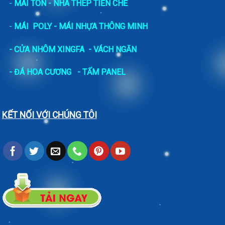
-
MÁI TÔN - NHÀ THÉP TIỀN CHẾ
-
MÁI POLY - MÁI NHỰA THÔNG MINH
- CỬA NHÔM XINGFA
- VÁCH NGĂN
-
ĐÁ HOA CƯƠNG
- TẤM PANEL
KẾT NỐI VỚI CHÚNG TÔI