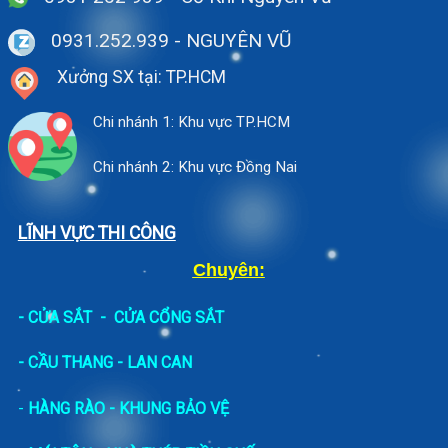
0931.252.939
- NGUYÊN VŨ
Xưởng SX tại: TP.HCM
Chi nhánh 1: Khu vực TP.HCM
Chi nhánh 2: Khu vực Đồng Nai
LĨNH VỰC THI CÔNG
Chuyên:
-
CỬA SẮT
-
CỬA CỔNG SẮT
- CẦU THANG - LAN CAN
-
HÀNG RÀO - KHUNG BẢO VỆ