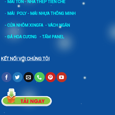
-
MÁI TÔN - NHÀ THÉP TIỀN CHẾ
-
MÁI POLY - MÁI NHỰA THÔNG MINH
- CỬA NHÔM XINGFA
- VÁCH NGĂN
-
ĐÁ HOA CƯƠNG
- TẤM PANEL
KẾT NỐI VỚI CHÚNG TÔI