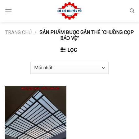
Skip
to
content
TRANG CHỦ
/
SẢN PHẨM ĐƯỢC GẮN THẺ “CHUỒNG CỌP
BẢO VỆ”
LỌC