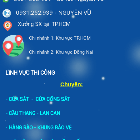
0931.252.939
- NGUYÊN VŨ
Xưởng SX tại: TP.HCM
Chi nhánh 1: Khu vực TP.HCM
Chi nhánh 2: Khu vực Đồng Nai
LĨNH VỰC THI CÔNG
Chuyên:
-
CỬA SẮT
-
CỬA CỔNG SẮT
- CẦU THANG - LAN CAN
-
HÀNG RÀO - KHUNG BẢO VỆ