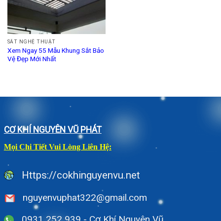
SẮT NGHỆ THUẬT
Xem Ngay 55 Mẫu Khung Sắt Bảo
Vệ Đẹp Mới Nhất
CƠ KHÍ NGUYÊN VŨ PHÁT
Mọi Chi Tiết Vui Lòng Liên Hệ:
Https://cokhinguyenvu.net
nguyenvuphat322@gmail.com
0931 252 939 - Cơ Khí Nguyên Vũ