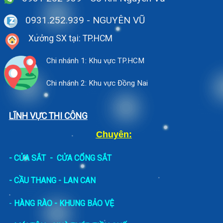
0931.252.939
- NGUYÊN VŨ
Xưởng SX tại: TP.HCM
Chi nhánh 1: Khu vực TP.HCM
Chi nhánh 2: Khu vực Đồng Nai
LĨNH VỰC THI CÔNG
Chuyên:
-
CỬA SẮT
-
CỬA CỔNG SẮT
- CẦU THANG - LAN CAN
-
HÀNG RÀO - KHUNG BẢO VỆ