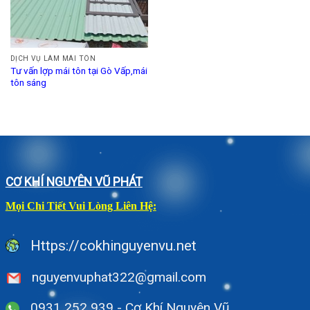
DỊCH VỤ LÀM MÁI TÔN
Tư vấn lợp mái tôn tại Gò Vấp,mái
tôn sáng
CƠ KHÍ NGUYÊN VŨ PHÁT
Mọi Chi Tiết Vui Lòng Liên Hệ:
Https://cokhinguyenvu.net
nguyenvuphat322@gmail.com
0931 252 939 - Cơ Khí Nguyên Vũ