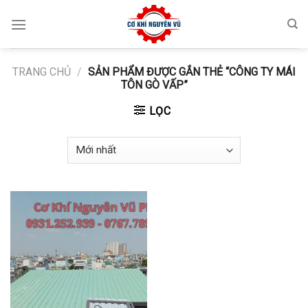
Skip
to
content
TRANG CHỦ
/
SẢN PHẨM ĐƯỢC GẮN THẺ “CÔNG TY MÁI
TÔN GÒ VẤP”
LỌC