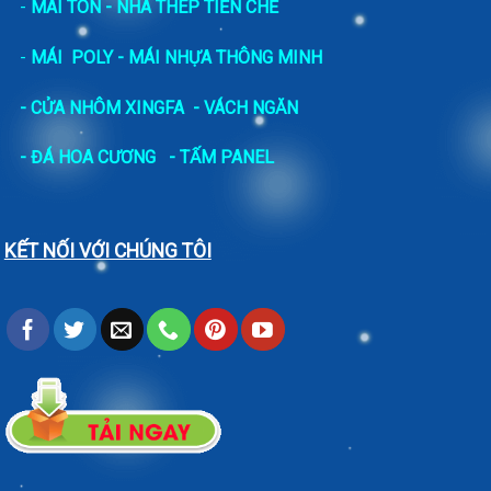
-
MÁI TÔN - NHÀ THÉP TIỀN CHẾ
-
MÁI POLY - MÁI NHỰA THÔNG MINH
- CỬA NHÔM XINGFA
- VÁCH NGĂN
-
ĐÁ HOA CƯƠNG
- TẤM PANEL
KẾT NỐI VỚI CHÚNG TÔI