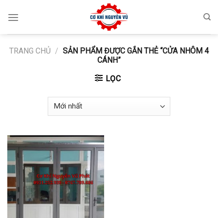
Skip
to
content
TRANG CHỦ
/
SẢN PHẨM ĐƯỢC GẮN THẺ “CỬA NHÔM 4
CÁNH”
LỌC