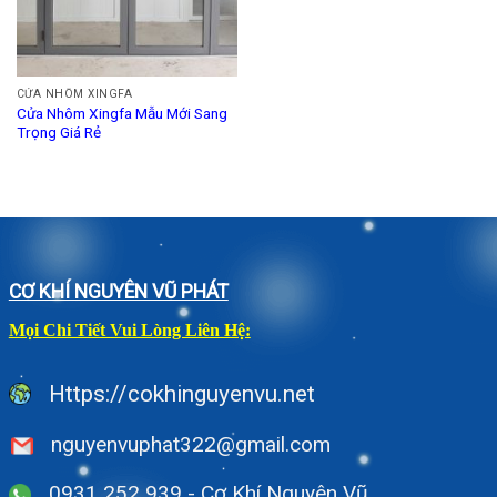
CỬA NHÔM XINGFA
Cửa Nhôm Xingfa Mẫu Mới Sang
Trọng Giá Rẻ
CƠ KHÍ NGUYÊN VŨ PHÁT
Mọi Chi Tiết Vui Lòng Liên Hệ:
Https://cokhinguyenvu.net
nguyenvuphat322@gmail.com
0931 252 939 - Cơ Khí Nguyên Vũ