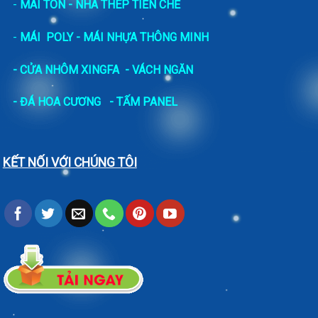
-
MÁI TÔN - NHÀ THÉP TIỀN CHẾ
-
MÁI POLY - MÁI NHỰA THÔNG MINH
- CỬA NHÔM XINGFA
- VÁCH NGĂN
-
ĐÁ HOA CƯƠNG
- TẤM PANEL
KẾT NỐI VỚI CHÚNG TÔI