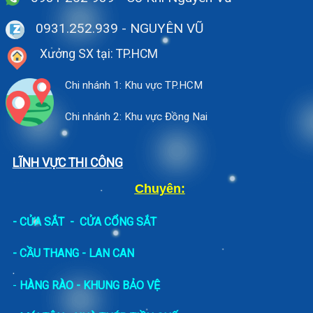
0931.252.939
- NGUYÊN VŨ
Xưởng SX tại: TP.HCM
Chi nhánh 1: Khu vực TP.HCM
Chi nhánh 2: Khu vực Đồng Nai
LĨNH VỰC THI CÔNG
Chuyên:
-
CỬA SẮT
-
CỬA CỔNG SẮT
- CẦU THANG - LAN CAN
-
HÀNG RÀO - KHUNG BẢO VỆ