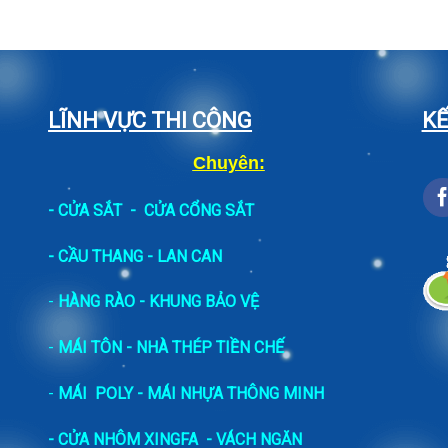
LĨNH VỰC THI CÔNG
KẾ
Chuyên:
-
CỬA SẮT
-
CỬA CỔNG SẮT
- CẦU THANG - LAN CAN
-
HÀNG RÀO - KHUNG BẢO VỆ
-
MÁI TÔN - NHÀ THÉP TIỀN CHẾ
-
MÁI POLY - MÁI NHỰA THÔNG MINH
- CỬA NHÔM XINGFA
- VÁCH NGĂN