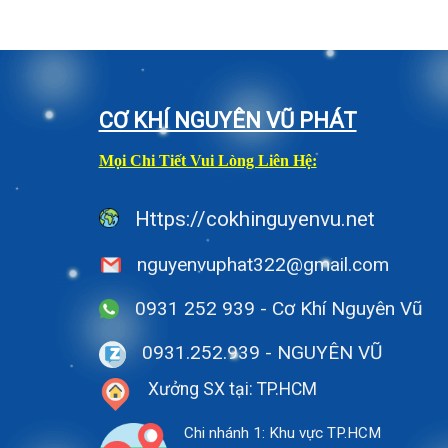
CƠ KHÍ NGUYÊN VŨ PHÁT
Mọi Chi Tiết Vui Lòng Liên Hệ:
Https://cokhinguyenvu.net
nguyenvuphat322@gmail.com
0931 252 939 - Cơ Khí Nguyên Vũ
0931.252.939
- NGUYÊN VŨ
Xưởng SX tại: TP.HCM
Chi nhánh 1: Khu vực TP.HCM