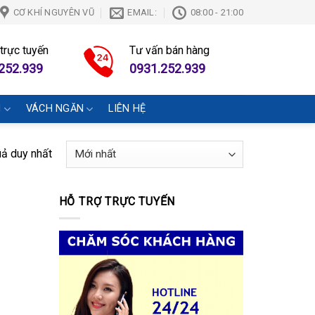
CƠ KHÍ NGUYÊN VŨ
EMAIL:
08:00 - 21:00
 trực tuyến
Tư vấn bán hàng
252.939
0931.252.939
N
VÁCH NGĂN
LIÊN HỆ
uả duy nhất
HỖ TRỢ TRỰC TUYẾN