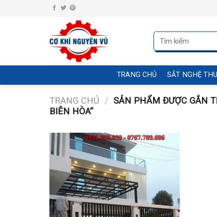
Skip
to
content
Tìm
kiếm:
TRANG CHỦ
SẮT NGHỆ TH
TRANG CHỦ
/
SẢN PHẨM ĐƯỢC GẮN THẺ
BIÊN HÒA”