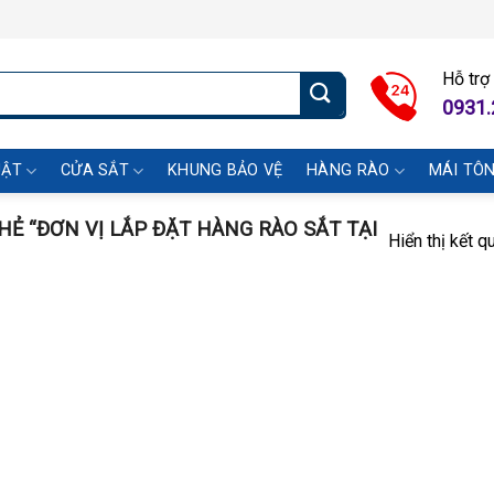
Hỗ trợ
0931.
UẬT
CỬA SẮT
KHUNG BẢO VỆ
HÀNG RÀO
MÁI TÔ
 “ĐƠN VỊ LẮP ĐẶT HÀNG RÀO SẮT TẠI
Hiển thị kết q