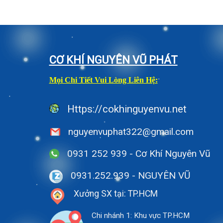
CƠ KHÍ NGUYÊN VŨ PHÁT
Mọi Chi Tiết Vui Lòng Liên Hệ:
Https://cokhinguyenvu.net
nguyenvuphat322@gmail.com
0931 252 939 - Cơ Khí Nguyên Vũ
0931.252.939
- NGUYÊN VŨ
Xưởng SX tại: TP.HCM
Chi nhánh 1: Khu vực TP.HCM