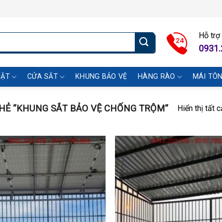
Hỗ trợ
0931.
UẬT
CỬA SẮT
KHUNG BẢO VỆ
HÀNG RÀO
MÁI TÔ
Ẻ “KHUNG SẮT BẢO VỆ CHỐNG TRỘM”
Hiển thị tất 