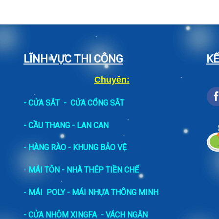
LĨNH VỰC THI CÔNG
KẾ
Chuyên:
-
CỬA SẮT
-
CỬA CỔNG SẮT
- CẦU THANG - LAN CAN
-
HÀNG RÀO - KHUNG BẢO VỆ
-
MÁI TÔN - NHÀ THÉP TIỀN CHẾ
-
MÁI POLY - MÁI NHỰA THÔNG MINH
- CỬA NHÔM XINGFA
- VÁCH NGĂN