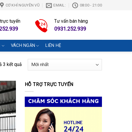
CƠ KHÍ NGUYÊN VŨ
EMAIL:
08:00 - 21:00
 trực tuyến
Tư vấn bán hàng
252.939
0931.252.939
N
VÁCH NGĂN
LIÊN HỆ
cả 3 kết quả
HỖ TRỢ TRỰC TUYẾN