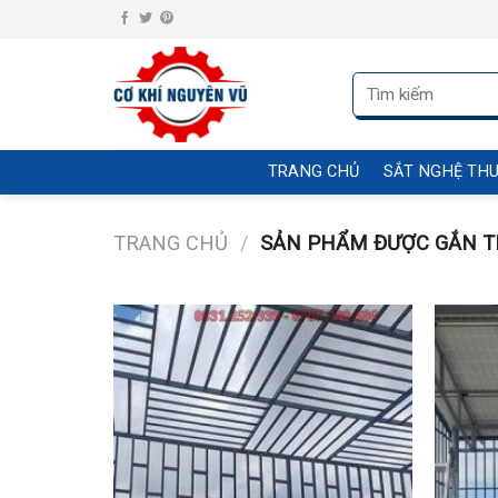
Skip
to
content
Tìm
kiếm:
TRANG CHỦ
SẮT NGHỆ TH
TRANG CHỦ
/
SẢN PHẨM ĐƯỢC GẮN TH