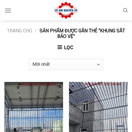
Skip
to
content
TRANG CHỦ
/
SẢN PHẨM ĐƯỢC GẮN THẺ “KHUNG SẮT
BẢO VỆ”
LỌC