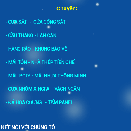
Chuyên:
-
CỬA SẮT
-
CỬA CỔNG SẮT
- CẦU THANG - LAN CAN
-
HÀNG RÀO - KHUNG BẢO VỆ
-
MÁI TÔN - NHÀ THÉP TIỀN CHẾ
-
MÁI POLY - MÁI NHỰA THÔNG MINH
- CỬA NHÔM XINGFA
- VÁCH NGĂN
-
ĐÁ HOA CƯƠNG
- TẤM PANEL
KẾT NỐI VỚI CHÚNG TÔI