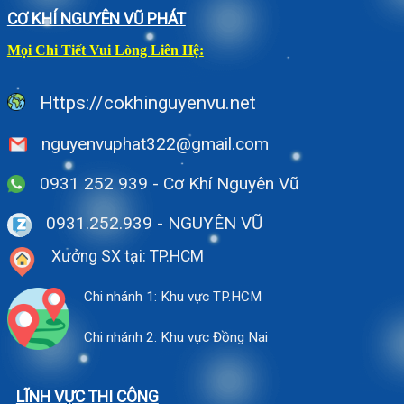
CƠ KHÍ NGUYÊN VŨ PHÁT
Mọi Chi Tiết Vui Lòng Liên Hệ:
Https://cokhinguyenvu.net
nguyenvuphat322@gmail.com
0931 252 939 - Cơ Khí Nguyên Vũ
0931.252.939
- NGUYÊN VŨ
Xưởng SX tại: TP.HCM
Chi nhánh 1: Khu vực TP.HCM
Chi nhánh 2: Khu vực Đồng Nai
LĨNH VỰC THI CÔNG