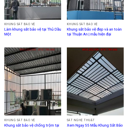
KHUNG SẮT BẢO VỆ
KHUNG SẮT BẢO VỆ
Làm khung sắt bảo vệ tại Thủ Dầu
Khung sắt bảo vệ đẹp và an toàn
Một
tại Thuận An | mẫu hiện đại
KHUNG SẮT BẢO VỆ
SẮT NGHỆ THUẬT
Khung sắt bảo vệ chống trộm tại
Xem Ngay 55 Mẫu Khung Sắt Bảo