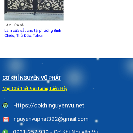
LÀM CỬA SẮT
Làm cửa sắt cnc tại phường Bình
Chiểu, Thủ Đức, Tphcm
CƠ KHÍ NGUYÊN VŨ PHÁT
Mọi Chi Tiết Vui Lòng Liên Hệ:
Https://cokhinguyenvu.net
nguyenvuphat322@gmail.com
0931 252 939 - Cơ Khí Nguyên Vũ