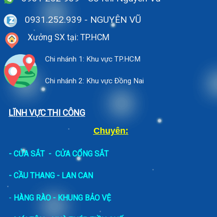
0931.252.939
- NGUYÊN VŨ
Xưởng SX tại: TP.HCM
Chi nhánh 1: Khu vực TP.HCM
Chi nhánh 2: Khu vực Đồng Nai
LĨNH VỰC THI CÔNG
Chuyên:
-
CỬA SẮT
-
CỬA CỔNG SẮT
- CẦU THANG - LAN CAN
-
HÀNG RÀO - KHUNG BẢO VỆ