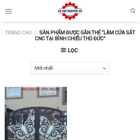
Skip
to
content
TRANG CHỦ
/
SẢN PHẨM ĐƯỢC GẮN THẺ “LÀM CỬA SẮT
CNC TẠI BÌNH CHIỂU THỦ ĐỨC”
LỌC