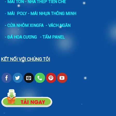
-
MÁI TÔN - NHÀ THÉP TIỀN CHẾ
-
MÁI POLY - MÁI NHỰA THÔNG MINH
- CỬA NHÔM XINGFA
- VÁCH NGĂN
-
ĐÁ HOA CƯƠNG
- TẤM PANEL
KẾT NỐI VỚI CHÚNG TÔI