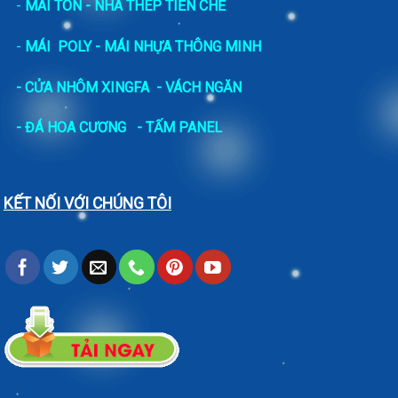
-
MÁI TÔN - NHÀ THÉP TIỀN CHẾ
-
MÁI POLY - MÁI NHỰA THÔNG MINH
- CỬA NHÔM XINGFA
- VÁCH NGĂN
-
ĐÁ HOA CƯƠNG
- TẤM PANEL
KẾT NỐI VỚI CHÚNG TÔI