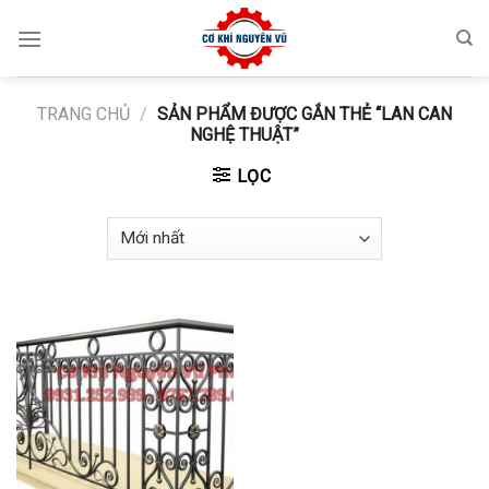
Skip
to
content
TRANG CHỦ
/
SẢN PHẨM ĐƯỢC GẮN THẺ “LAN CAN
NGHỆ THUẬT”
LỌC