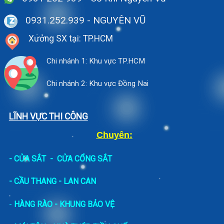
0931.252.939
- NGUYÊN VŨ
Xưởng SX tại: TP.HCM
Chi nhánh 1: Khu vực TP.HCM
Chi nhánh 2: Khu vực Đồng Nai
LĨNH VỰC THI CÔNG
Chuyên:
-
CỬA SẮT
-
CỬA CỔNG SẮT
- CẦU THANG - LAN CAN
-
HÀNG RÀO - KHUNG BẢO VỆ