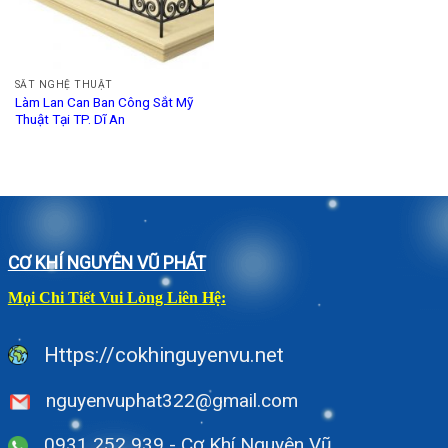
SẮT NGHỆ THUẬT
Làm Lan Can Ban Công Sắt Mỹ
Thuật Tại TP. Dĩ An
CƠ KHÍ NGUYÊN VŨ PHÁT
Mọi Chi Tiết Vui Lòng Liên Hệ:
Https://cokhinguyenvu.net
nguyenvuphat322@gmail.com
0931 252 939 - Cơ Khí Nguyên Vũ