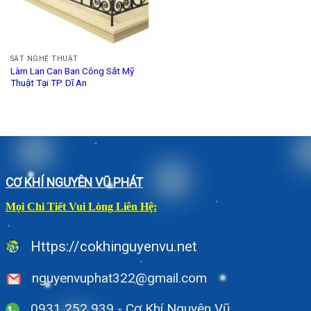
SẮT NGHỆ THUẬT
Làm Lan Can Ban Công Sắt Mỹ
Thuật Tại TP. Dĩ An
CƠ KHÍ NGUYÊN VŨ PHÁT
Mọi Chi Tiết Vui Lòng Liên Hệ:
Https://cokhinguyenvu.net
nguyenvuphat322@gmail.com
0931 252 939 - Cơ Khí Nguyên Vũ