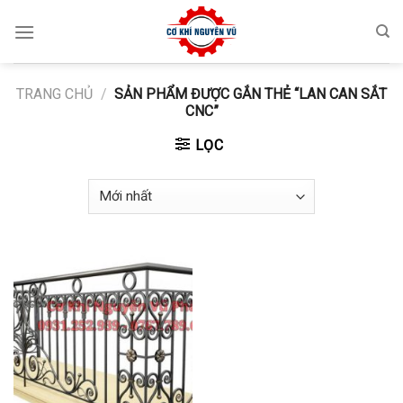
Skip
to
content
TRANG CHỦ
/
SẢN PHẨM ĐƯỢC GẮN THẺ “LAN CAN SẮT
CNC”
LỌC