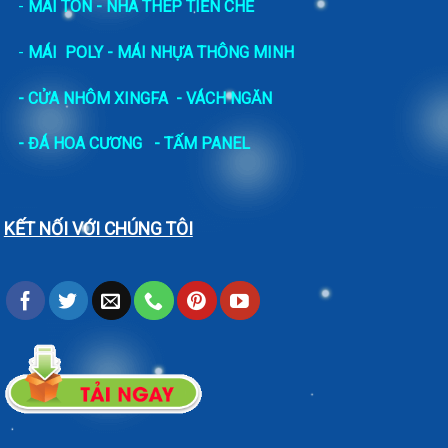
-
MÁI TÔN - NHÀ THÉP TIỀN CHẾ
-
MÁI POLY - MÁI NHỰA THÔNG MINH
- CỬA NHÔM XINGFA
- VÁCH NGĂN
-
ĐÁ HOA CƯƠNG
- TẤM PANEL
KẾT NỐI VỚI CHÚNG TÔI