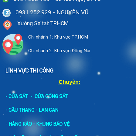
0931.252.939
- NGUYÊN VŨ
Xưởng SX tại: TP.HCM
Chi nhánh 1: Khu vực TP.HCM
Chi nhánh 2: Khu vực Đồng Nai
LĨNH VỰC THI CÔNG
Chuyên:
-
CỬA SẮT
-
CỬA CỔNG SẮT
- CẦU THANG - LAN CAN
-
HÀNG RÀO - KHUNG BẢO VỆ