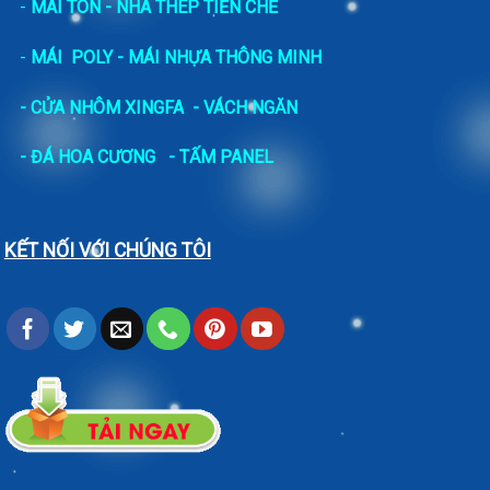
-
MÁI TÔN - NHÀ THÉP TIỀN CHẾ
-
MÁI POLY - MÁI NHỰA THÔNG MINH
- CỬA NHÔM XINGFA
- VÁCH NGĂN
-
ĐÁ HOA CƯƠNG
- TẤM PANEL
KẾT NỐI VỚI CHÚNG TÔI