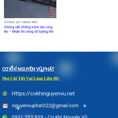
CHÔNG SẮT HÀNG RÀO
Chông sắt chống trộm tại Long
An – Nhận thi công số lượng lớn
CƠ KHÍ NGUYÊN VŨ PHÁT
Mọi Chi Tiết Vui Lòng Liên Hệ:
Https://cokhinguyenvu.net
nguyenvuphat322@gmail.com
0931 252 939 - Cơ Khí Nguyên Vũ