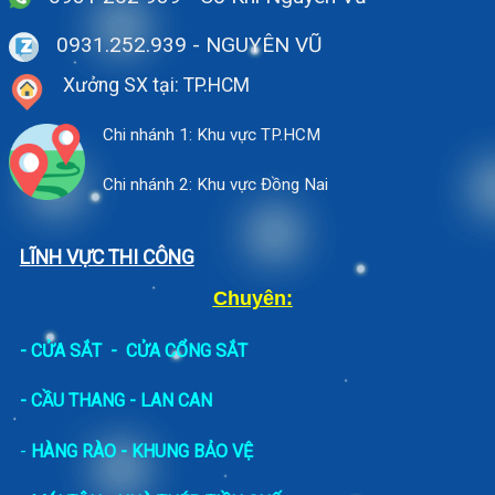
0931.252.939
- NGUYÊN VŨ
Xưởng SX tại: TP.HCM
Chi nhánh 1: Khu vực TP.HCM
Chi nhánh 2: Khu vực Đồng Nai
LĨNH VỰC THI CÔNG
Chuyên:
-
CỬA SẮT
-
CỬA CỔNG SẮT
- CẦU THANG - LAN CAN
-
HÀNG RÀO - KHUNG BẢO VỆ