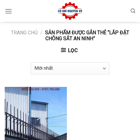
Skip
to
content
TRANG CHỦ
/
SẢN PHẨM ĐƯỢC GẮN THẺ “LẮP ĐẶT
CHÔNG SẮT AN NINH”
LỌC