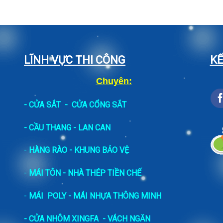
LĨNH VỰC THI CÔNG
KẾ
Chuyên:
-
CỬA SẮT
-
CỬA CỔNG SẮT
- CẦU THANG - LAN CAN
-
HÀNG RÀO - KHUNG BẢO VỆ
-
MÁI TÔN - NHÀ THÉP TIỀN CHẾ
-
MÁI POLY - MÁI NHỰA THÔNG MINH
- CỬA NHÔM XINGFA
- VÁCH NGĂN