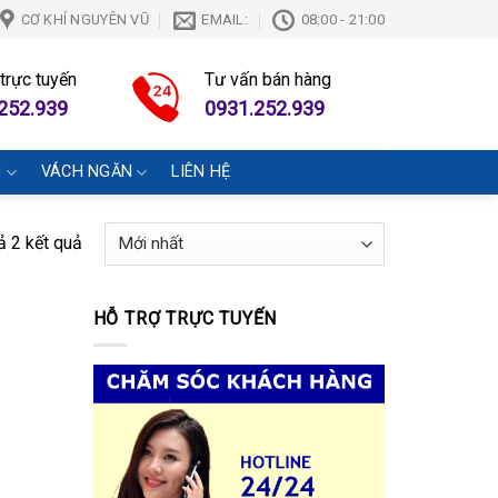
CƠ KHÍ NGUYÊN VŨ
EMAIL:
08:00 - 21:00
 trực tuyến
Tư vấn bán hàng
252.939
0931.252.939
N
VÁCH NGĂN
LIÊN HỆ
cả 2 kết quả
HỖ TRỢ TRỰC TUYẾN