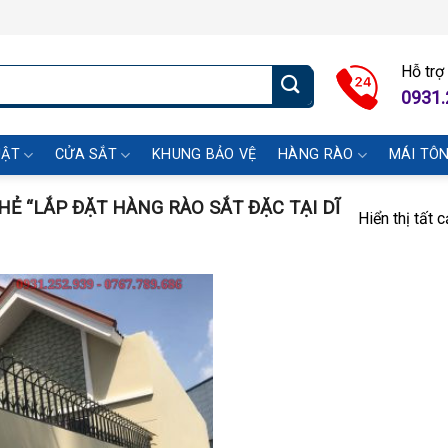
Hỗ trợ
0931.
UẬT
CỬA SẮT
KHUNG BẢO VỆ
HÀNG RÀO
MÁI TÔ
 “LẮP ĐẶT HÀNG RÀO SẮT ĐẶC TẠI DĨ
Hiển thị tất 