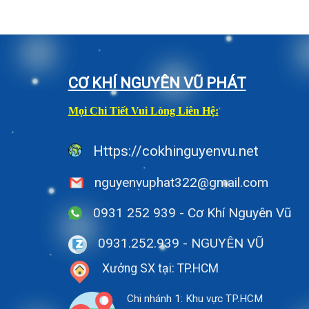
CƠ KHÍ NGUYÊN VŨ PHÁT
Mọi Chi Tiết Vui Lòng Liên Hệ:
Https://cokhinguyenvu.net
nguyenvuphat322@gmail.com
0931 252 939 - Cơ Khí Nguyên Vũ
0931.252.939
- NGUYÊN VŨ
Xưởng SX tại: TP.HCM
Chi nhánh 1: Khu vực TP.HCM