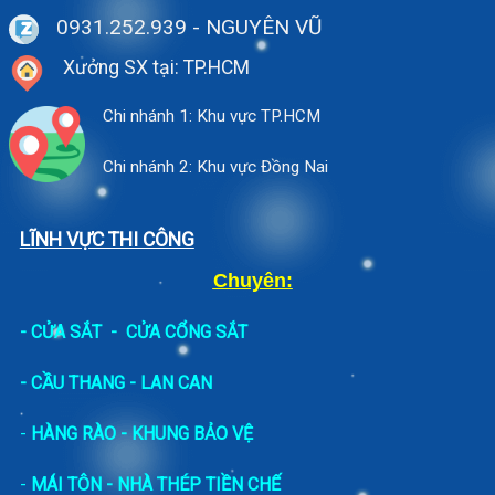
0931.252.939
- NGUYÊN VŨ
Xưởng SX tại: TP.HCM
Chi nhánh 1: Khu vực TP.HCM
Chi nhánh 2: Khu vực Đồng Nai
LĨNH VỰC THI CÔNG
Chuyên:
-
CỬA SẮT
-
CỬA CỔNG SẮT
- CẦU THANG - LAN CAN
-
HÀNG RÀO - KHUNG BẢO VỆ
-
MÁI TÔN - NHÀ THÉP TIỀN CHẾ