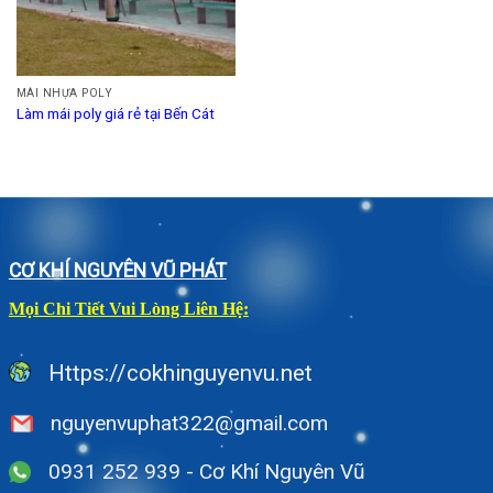
MÁI NHỰA POLY
Làm mái poly giá rẻ tại Bến Cát
CƠ KHÍ NGUYÊN VŨ PHÁT
Mọi Chi Tiết Vui Lòng Liên Hệ:
Https://cokhinguyenvu.net
nguyenvuphat322@gmail.com
0931 252 939 - Cơ Khí Nguyên Vũ