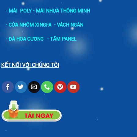
-
MÁI POLY - MÁI NHỰA THÔNG MINH
- CỬA NHÔM XINGFA
- VÁCH NGĂN
-
ĐÁ HOA CƯƠNG
- TẤM PANEL
KẾT NỐI VỚI CHÚNG TÔI