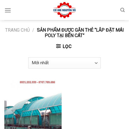
Skip
to
content
TRANG CHỦ
/
SẢN PHẨM ĐƯỢC GẮN THẺ “LẮP ĐẶT MÁI
POLY TẠI BẾN CÁT”
LỌC