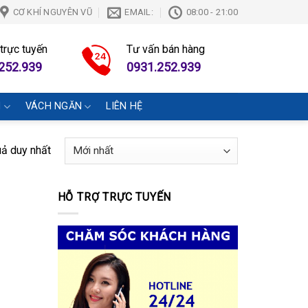
CƠ KHÍ NGUYÊN VŨ
EMAIL:
08:00 - 21:00
 trực tuyến
Tư vấn bán hàng
252.939
0931.252.939
N
VÁCH NGĂN
LIÊN HỆ
uả duy nhất
HỖ TRỢ TRỰC TUYẾN