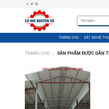
Skip
to
content
Tìm
kiếm:
TRANG CHỦ
SẮT NGHỆ TH
TRANG CHỦ
/
SẢN PHẨM ĐƯỢC GẮN THẺ