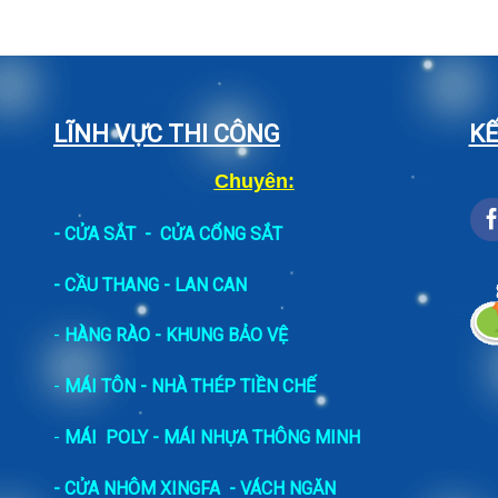
LĨNH VỰC THI CÔNG
KẾ
Chuyên:
-
CỬA SẮT
-
CỬA CỔNG SẮT
- CẦU THANG - LAN CAN
-
HÀNG RÀO - KHUNG BẢO VỆ
-
MÁI TÔN - NHÀ THÉP TIỀN CHẾ
-
MÁI POLY - MÁI NHỰA THÔNG MINH
- CỬA NHÔM XINGFA
- VÁCH NGĂN