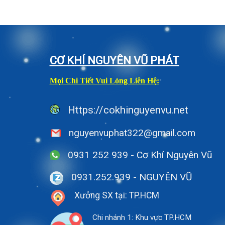
CƠ KHÍ NGUYÊN VŨ PHÁT
Mọi Chi Tiết Vui Lòng Liên Hệ:
Https://cokhinguyenvu.net
nguyenvuphat322@gmail.com
0931 252 939 - Cơ Khí Nguyên Vũ
0931.252.939
- NGUYÊN VŨ
Xưởng SX tại: TP.HCM
Chi nhánh 1: Khu vực TP.HCM