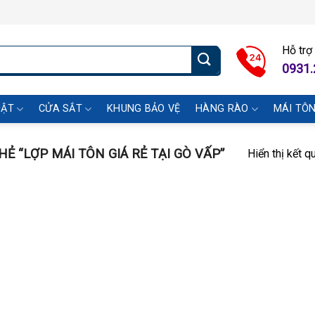
Hỗ trợ
0931.
UẬT
CỬA SẮT
KHUNG BẢO VỆ
HÀNG RÀO
MÁI TÔ
 “LỢP MÁI TÔN GIÁ RẺ TẠI GÒ VẤP”
Hiển thị kết q