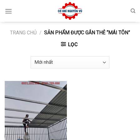
Skip
to
content
TRANG CHỦ
/
SẢN PHẨM ĐƯỢC GẮN THẺ “MÁI TÔN”
LỌC