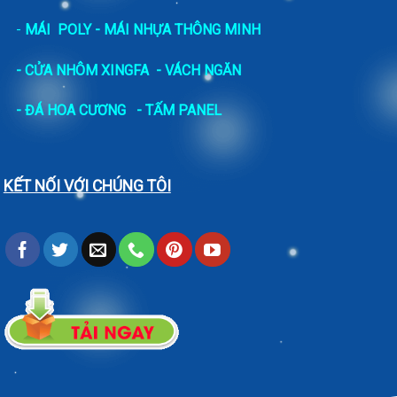
-
MÁI POLY - MÁI NHỰA THÔNG MINH
- CỬA NHÔM XINGFA
- VÁCH NGĂN
-
ĐÁ HOA CƯƠNG
- TẤM PANEL
KẾT NỐI VỚI CHÚNG TÔI