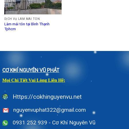
DỊCH VỤ LÀM MÁI TÔN
Làm mái tôn tại Bình Thạnh
Tphcm
CƠ KHÍ NGUYÊN VŨ PHÁT
Mọi Chi Tiết Vui Lòng Liên Hệ:
Https://cokhinguyenvu.net
nguyenvuphat322@gmail.com
0931 252 939 - Cơ Khí Nguyên Vũ