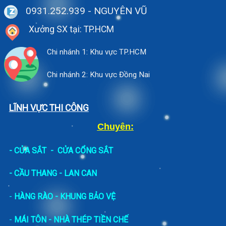
0931.252.939
- NGUYÊN VŨ
Xưởng SX tại: TP.HCM
Chi nhánh 1: Khu vực TP.HCM
Chi nhánh 2: Khu vực Đồng Nai
LĨNH VỰC THI CÔNG
Chuyên:
-
CỬA SẮT
-
CỬA CỔNG SẮT
- CẦU THANG - LAN CAN
-
HÀNG RÀO - KHUNG BẢO VỆ
-
MÁI TÔN - NHÀ THÉP TIỀN CHẾ