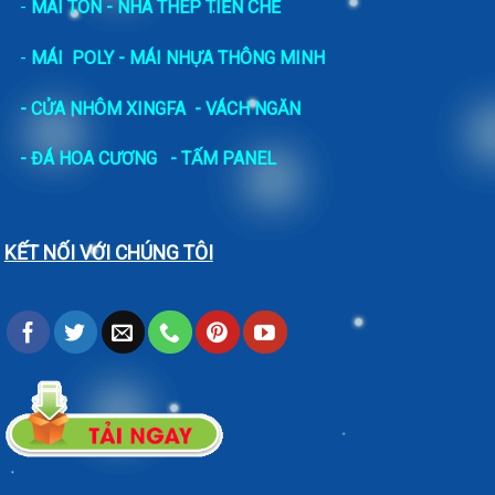
-
MÁI TÔN - NHÀ THÉP TIỀN CHẾ
-
MÁI POLY - MÁI NHỰA THÔNG MINH
- CỬA NHÔM XINGFA
- VÁCH NGĂN
-
ĐÁ HOA CƯƠNG
- TẤM PANEL
KẾT NỐI VỚI CHÚNG TÔI