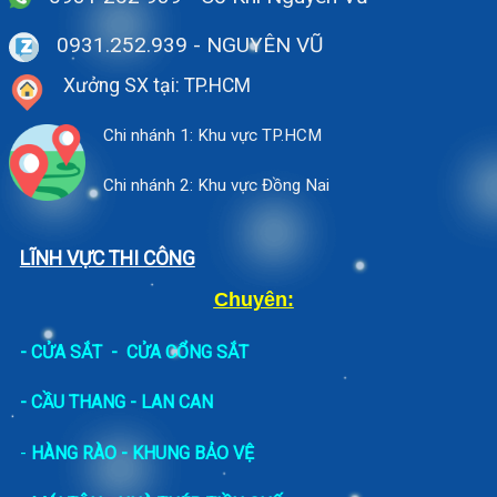
0931.252.939
- NGUYÊN VŨ
Xưởng SX tại: TP.HCM
Chi nhánh 1: Khu vực TP.HCM
Chi nhánh 2: Khu vực Đồng Nai
LĨNH VỰC THI CÔNG
Chuyên:
-
CỬA SẮT
-
CỬA CỔNG SẮT
- CẦU THANG - LAN CAN
-
HÀNG RÀO - KHUNG BẢO VỆ