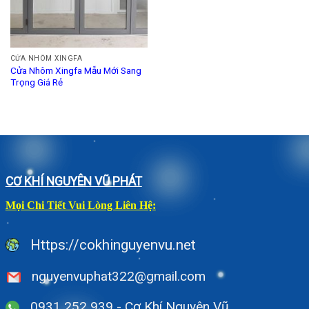
CỬA NHÔM XINGFA
Cửa Nhôm Xingfa Mẫu Mới Sang
Trọng Giá Rẻ
CƠ KHÍ NGUYÊN VŨ PHÁT
Mọi Chi Tiết Vui Lòng Liên Hệ:
Https://cokhinguyenvu.net
nguyenvuphat322@gmail.com
0931 252 939 - Cơ Khí Nguyên Vũ