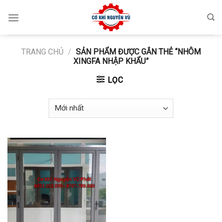
Skip
to
content
TRANG CHỦ
/
SẢN PHẨM ĐƯỢC GẮN THẺ “NHÔM
XINGFA NHẬP KHẨU”
LỌC