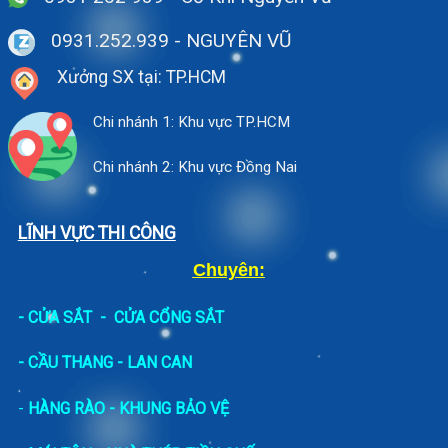
0931.252.939
- NGUYÊN VŨ
Xưởng SX tại: TP.HCM
Chi nhánh 1: Khu vực TP.HCM
Chi nhánh 2: Khu vực Đồng Nai
LĨNH VỰC THI CÔNG
Chuyên:
-
CỬA SẮT
-
CỬA CỔNG SẮT
- CẦU THANG - LAN CAN
-
HÀNG RÀO - KHUNG BẢO VỆ