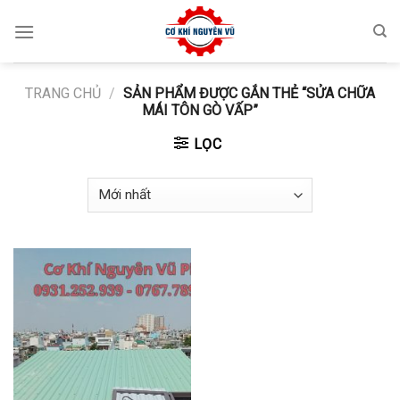
Skip
to
content
TRANG CHỦ
/
SẢN PHẨM ĐƯỢC GẮN THẺ “SỬA CHỮA
MÁI TÔN GÒ VẤP”
LỌC