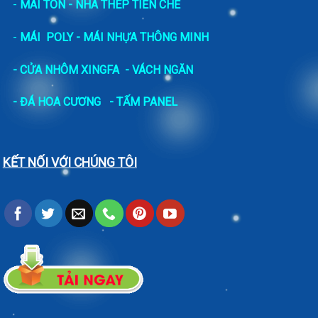
-
MÁI TÔN - NHÀ THÉP TIỀN CHẾ
-
MÁI POLY - MÁI NHỰA THÔNG MINH
- CỬA NHÔM XINGFA
- VÁCH NGĂN
-
ĐÁ HOA CƯƠNG
- TẤM PANEL
KẾT NỐI VỚI CHÚNG TÔI