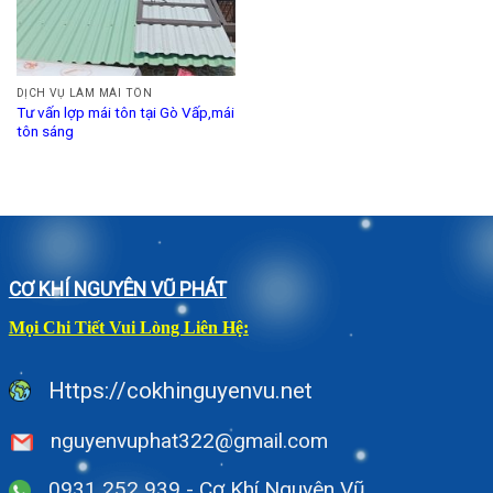
DỊCH VỤ LÀM MÁI TÔN
Tư vấn lợp mái tôn tại Gò Vấp,mái
tôn sáng
CƠ KHÍ NGUYÊN VŨ PHÁT
Mọi Chi Tiết Vui Lòng Liên Hệ:
Https://cokhinguyenvu.net
nguyenvuphat322@gmail.com
0931 252 939 - Cơ Khí Nguyên Vũ