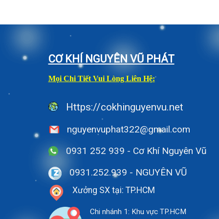
CƠ KHÍ NGUYÊN VŨ PHÁT
Mọi Chi Tiết Vui Lòng Liên Hệ:
Https://cokhinguyenvu.net
nguyenvuphat322@gmail.com
0931 252 939 - Cơ Khí Nguyên Vũ
0931.252.939
- NGUYÊN VŨ
Xưởng SX tại: TP.HCM
Chi nhánh 1: Khu vực TP.HCM