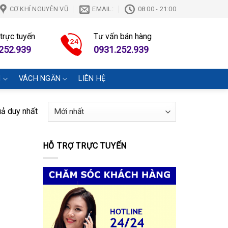
CƠ KHÍ NGUYÊN VŨ
EMAIL:
08:00 - 21:00
 trực tuyến
Tư vấn bán hàng
252.939
0931.252.939
N
VÁCH NGĂN
LIÊN HỆ
uả duy nhất
HỖ TRỢ TRỰC TUYẾN