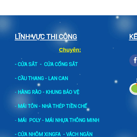
LĨNH VỰC THI CÔNG
KẾ
Chuyên:
-
CỬA SẮT
-
CỬA CỔNG SẮT
- CẦU THANG - LAN CAN
-
HÀNG RÀO - KHUNG BẢO VỆ
-
MÁI TÔN - NHÀ THÉP TIỀN CHẾ
-
MÁI POLY - MÁI NHỰA THÔNG MINH
- CỬA NHÔM XINGFA
- VÁCH NGĂN