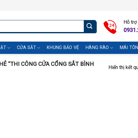
Hỗ trợ
0931.
UẬT
CỬA SẮT
KHUNG BẢO VỆ
HÀNG RÀO
MÁI TÔ
Ẻ “THI CÔNG CỬA CỔNG SẮT BÌNH
Hiển thị kết q