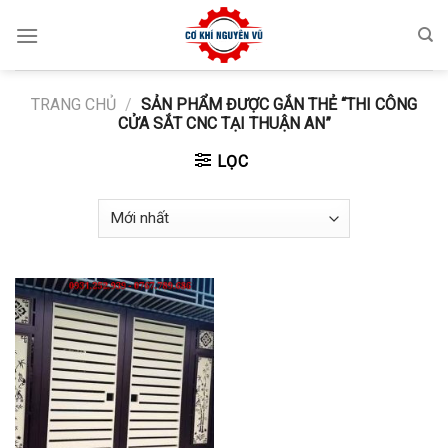
Skip
to
content
TRANG CHỦ
/
SẢN PHẨM ĐƯỢC GẮN THẺ “THI CÔNG
CỬA SẮT CNC TẠI THUẬN AN”
LỌC