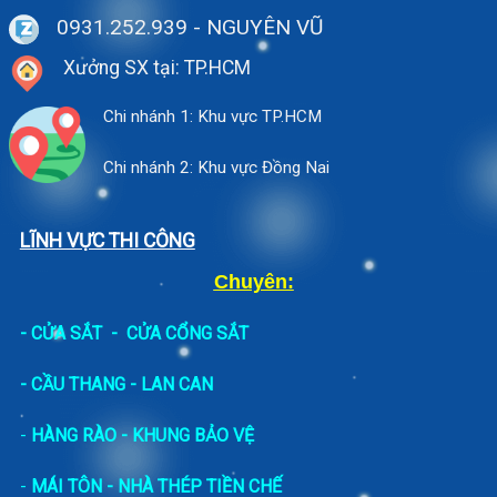
0931.252.939
- NGUYÊN VŨ
Xưởng SX tại: TP.HCM
Chi nhánh 1: Khu vực TP.HCM
Chi nhánh 2: Khu vực Đồng Nai
LĨNH VỰC THI CÔNG
Chuyên:
-
CỬA SẮT
-
CỬA CỔNG SẮT
- CẦU THANG - LAN CAN
-
HÀNG RÀO - KHUNG BẢO VỆ
-
MÁI TÔN - NHÀ THÉP TIỀN CHẾ