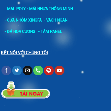
-
MÁI POLY - MÁI NHỰA THÔNG MINH
- CỬA NHÔM XINGFA
- VÁCH NGĂN
-
ĐÁ HOA CƯƠNG
- TẤM PANEL
KẾT NỐI VỚI CHÚNG TÔI