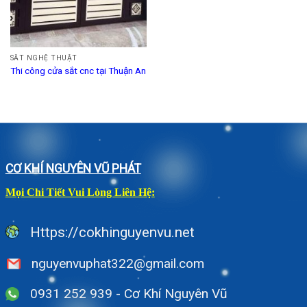
SẮT NGHỆ THUẬT
Thi công cửa sắt cnc tại Thuận An
CƠ KHÍ NGUYÊN VŨ PHÁT
Mọi Chi Tiết Vui Lòng Liên Hệ:
Https://cokhinguyenvu.net
nguyenvuphat322@gmail.com
0931 252 939 - Cơ Khí Nguyên Vũ