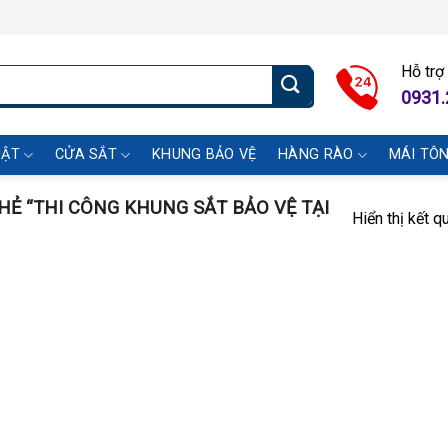
Hỗ trợ
0931.
UẬT
CỬA SẮT
KHUNG BẢO VỆ
HÀNG RÀO
MÁI TÔ
Ẻ “THI CÔNG KHUNG SẮT BẢO VỆ TẠI
Hiển thị kết q