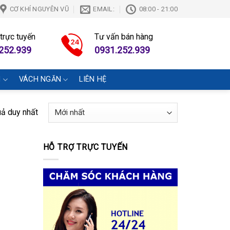
CƠ KHÍ NGUYÊN VŨ
EMAIL:
08:00 - 21:00
 trực tuyến
Tư vấn bán hàng
252.939
0931.252.939
N
VÁCH NGĂN
LIÊN HỆ
uả duy nhất
HỖ TRỢ TRỰC TUYẾN