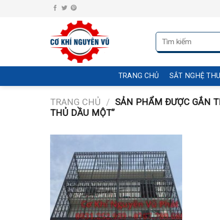
Skip
to
content
Tìm
kiếm:
TRANG CHỦ
SẮT NGHỆ TH
TRANG CHỦ
/
SẢN PHẨM ĐƯỢC GẮN TH
THỦ DẦU MỘT”