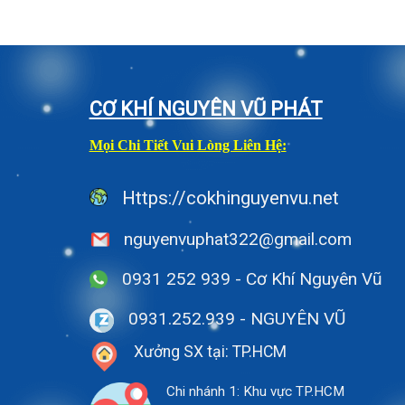
CƠ KHÍ NGUYÊN VŨ PHÁT
Mọi Chi Tiết Vui Lòng Liên Hệ:
Https://cokhinguyenvu.net
nguyenvuphat322@gmail.com
0931 252 939 - Cơ Khí Nguyên Vũ
0931.252.939
- NGUYÊN VŨ
Xưởng SX tại: TP.HCM
Chi nhánh 1: Khu vực TP.HCM