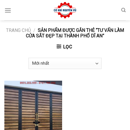
Skip
to
content
TRANG CHỦ
/
SẢN PHẨM ĐƯỢC GẮN THẺ “TƯ VẤN LÀM
CỬA SẮT ĐẸP TẠI THÀNH PHỐ DĨ AN”
LỌC