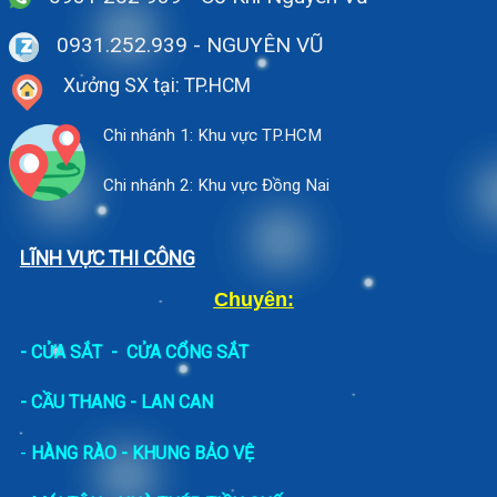
0931.252.939
- NGUYÊN VŨ
Xưởng SX tại: TP.HCM
Chi nhánh 1: Khu vực TP.HCM
Chi nhánh 2: Khu vực Đồng Nai
LĨNH VỰC THI CÔNG
Chuyên:
-
CỬA SẮT
-
CỬA CỔNG SẮT
- CẦU THANG - LAN CAN
-
HÀNG RÀO - KHUNG BẢO VỆ