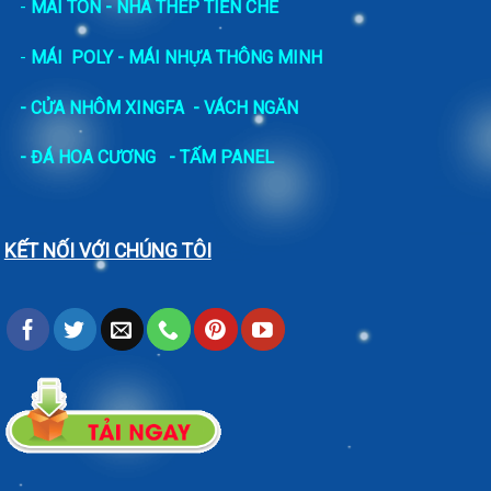
-
MÁI TÔN - NHÀ THÉP TIỀN CHẾ
-
MÁI POLY - MÁI NHỰA THÔNG MINH
- CỬA NHÔM XINGFA
- VÁCH NGĂN
-
ĐÁ HOA CƯƠNG
- TẤM PANEL
KẾT NỐI VỚI CHÚNG TÔI