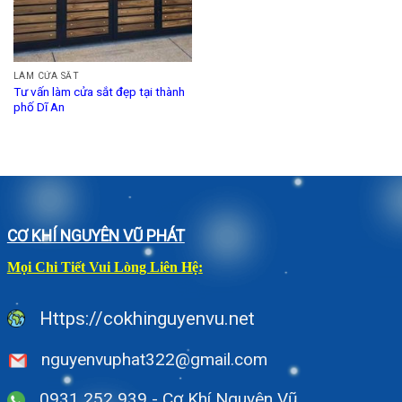
LÀM CỬA SẮT
Tư vấn làm cửa sắt đẹp tại thành
phố Dĩ An
CƠ KHÍ NGUYÊN VŨ PHÁT
Mọi Chi Tiết Vui Lòng Liên Hệ:
Https://cokhinguyenvu.net
nguyenvuphat322@gmail.com
0931 252 939 - Cơ Khí Nguyên Vũ