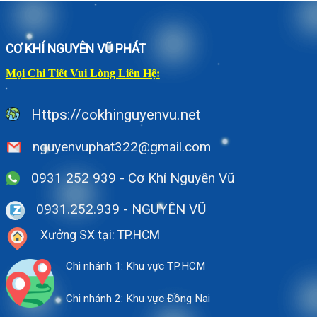
CƠ KHÍ NGUYÊN VŨ PHÁT
Mọi Chi Tiết Vui Lòng Liên Hệ:
Https://cokhinguyenvu.net
nguyenvuphat322@gmail.com
0931 252 939 - Cơ Khí Nguyên Vũ
0931.252.939
- NGUYÊN VŨ
Xưởng SX tại: TP.HCM
Chi nhánh 1: Khu vực TP.HCM
Chi nhánh 2: Khu vực Đồng Nai