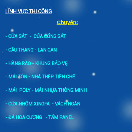
LĨNH VỰC THI CÔNG
Chuyên:
-
CỬA SẮT
-
CỬA CỔNG SẮT
- CẦU THANG - LAN CAN
-
HÀNG RÀO - KHUNG BẢO VỆ
-
MÁI TÔN - NHÀ THÉP TIỀN CHẾ
-
MÁI POLY - MÁI NHỰA THÔNG MINH
- CỬA NHÔM XINGFA
- VÁCH NGĂN
-
ĐÁ HOA CƯƠNG
- TẤM PANEL