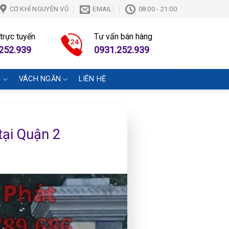
CƠ KHÍ NGUYÊN VŨ
EMAIL:
08:00 - 21:00
 trực tuyến
Tư vấn bán hàng
252.939
0931.252.939
N
VÁCH NGĂN
LIÊN HỆ
 tại Quận 2