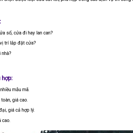
:
ửa sổ, cửa đi hay lan can?
ị trí lắp đặt cửa?
i nhà?
?
 hợp:
, nhiều mẫu mã.
toàn, giá cao.
ại, giá cả hợp lý.
á cao.