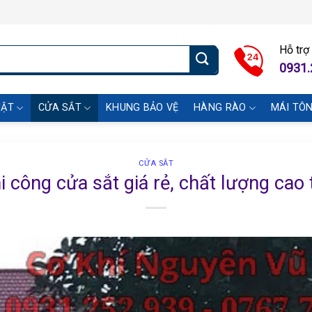
Hỗ trợ
0931.
UẬT
CỬA SẮT
KHUNG BẢO VỆ
HÀNG RÀO
MÁI TÔ
CỬA SẮT
i công cửa sắt giá rẻ, chất lượng cao