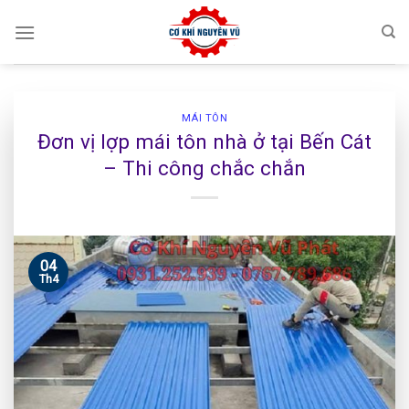
Skip
to
content
MÁI TÔN
Đơn vị lợp mái tôn nhà ở tại Bến Cát
– Thi công chắc chắn
04
Th4