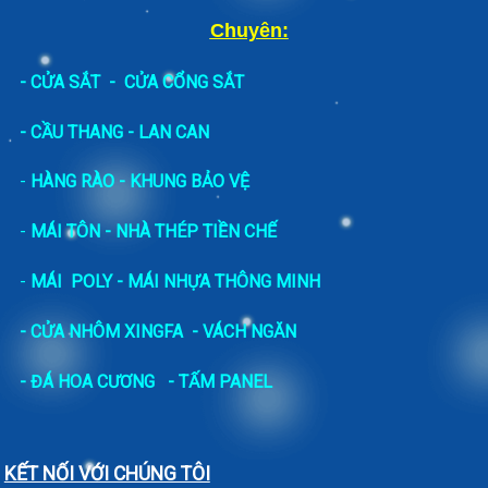
Chuyên:
-
CỬA SẮT
-
CỬA CỔNG SẮT
- CẦU THANG - LAN CAN
-
HÀNG RÀO - KHUNG BẢO VỆ
-
MÁI TÔN - NHÀ THÉP TIỀN CHẾ
-
MÁI POLY - MÁI NHỰA THÔNG MINH
- CỬA NHÔM XINGFA
- VÁCH NGĂN
-
ĐÁ HOA CƯƠNG
- TẤM PANEL
KẾT NỐI VỚI CHÚNG TÔI