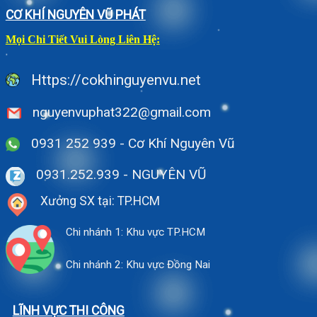
CƠ KHÍ NGUYÊN VŨ PHÁT
Mọi Chi Tiết Vui Lòng Liên Hệ:
Https://cokhinguyenvu.net
nguyenvuphat322@gmail.com
0931 252 939 - Cơ Khí Nguyên Vũ
0931.252.939
- NGUYÊN VŨ
Xưởng SX tại: TP.HCM
Chi nhánh 1: Khu vực TP.HCM
Chi nhánh 2: Khu vực Đồng Nai
LĨNH VỰC THI CÔNG