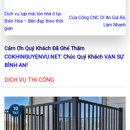
Dịch vụ lợp mái tôn nhà ở tại
Cửa Cổng CNC Dĩ An Giá Rẻ,
Biên Hòa – Bền đẹp theo thời
Làm Nhanh
gian
Cảm Ơn Quý Khách Đã Ghé Thăm
COKHINGUYENVU.NET:
Chúc Quý Khách
VẠN SỰ
BÌNH AN
!
DỊCH VỤ THI CÔNG
10
Th7