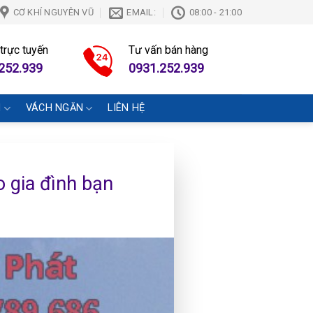
CƠ KHÍ NGUYÊN VŨ
EMAIL:
08:00 - 21:00
 trực tuyến
Tư vấn bán hàng
252.939
0931.252.939
N
VÁCH NGĂN
LIÊN HỆ
o gia đình bạn