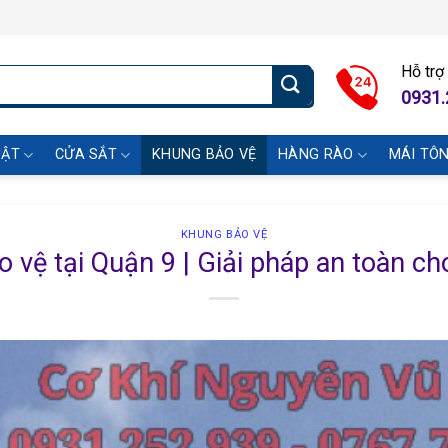
Hỗ trợ
0931.
UẬT
CỬA SẮT
KHUNG BẢO VỆ
HÀNG RÀO
MÁI TÔ
KHUNG BẢO VỆ
 vệ tại Quận 9 | Giải pháp an toàn ch