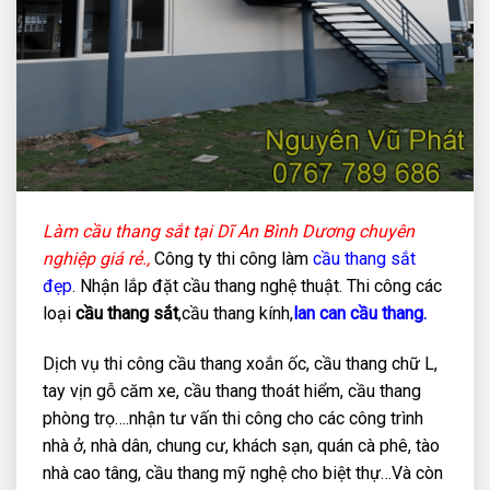
Làm cầu thang sắt tại Dĩ An Bình Dương chuyên
nghiệp giá rẻ.,
Công ty thi công làm
cầu thang sắt
đẹp
. Nhận lắp đặt cầu thang nghệ thuật. Thi công các
loại
cầu thang sắt
,cầu thang kính,
lan can cầu thang.
Dịch vụ thi công cầu thang xoắn ốc, cầu thang chữ L,
tay vịn gỗ căm xe, cầu thang thoát hiểm, cầu thang
phòng trọ….nhận tư vấn thi công cho các công trình
nhà ở, nhà dân, chung cư, khách sạn, quán cà phê, tào
nhà cao tâng, cầu thang mỹ nghệ cho biệt thự…Và còn