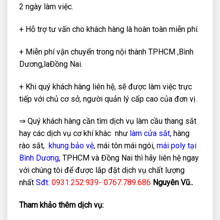
2 ngày làm việc.
+ Hỗ trợ tư vấn cho khách hàng là hoàn toàn miễn phí.
+ Miễn phí vận chuyển trong nội thành TPHCM ,Bình
Dương,laĐồng Nai.
+ Khi quý khách hàng liên hệ, sẽ được làm việc trực
tiếp với chủ cơ sở, người quản lý cấp cao của đơn vị.
⇒ Quý khách hàng cần tìm dịch vụ làm cầu thang sắt
hay các dịch vụ cơ khí khác như
làm cửa sắt,
hàng
rào sắt,
khung bảo vệ
, mái tôn mái ngói,
mái poly tại
Bình Dương
, TPHCM và Đồng Nai thì hãy liên hệ ngay
với chúng tôi để được lắp đặt dịch vụ chất lượng
nhất
Sđt:
0931.252.939- 0767.789.686
Nguyên Vũ..
Tham khảo thêm dịch vụ: