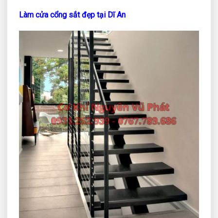
Làm cửa cổng sắt đẹp tại Dĩ An