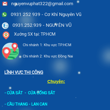
nguyenvuphat322@gmail.com
0931 252 939 - Cơ Khí Nguyên Vũ
0931.252.939
- NGUYÊN VŨ
Xưởng SX tại: TP.HCM
Chi nhánh 1: Khu vực TP.HCM
Chi nhánh 2: Khu vực Đồng Nai
LĨNH VỰC THI CÔNG
Chuyên:
-
CỬA SẮT
-
CỬA CỔNG SẮT
- CẦU THANG - LAN CAN