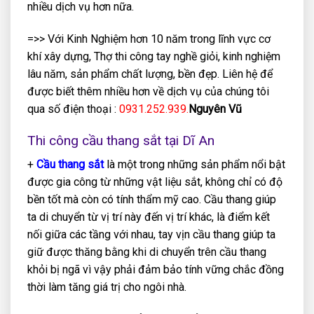
nhiều dịch vụ hơn nữa.
=>> Với Kinh Nghiệm hơn 10 năm trong lĩnh vực cơ
khí xây dựng, Thợ thi công tay nghề giỏi, kinh nghiệm
lâu năm, sản phẩm chất lượng, bền đẹp. Liên hệ để
được biết thêm nhiều hơn về dịch vụ của chúng tôi
qua số điện thoại :
0931.252.939.
Nguyên Vũ
Thi công cầu thang sắt tại Dĩ An
+
Cầu thang sắt
là một trong những sản phẩm nổi bật
được gia công từ những vật liệu sắt, không chỉ có độ
bền tốt mà còn có tính thẩm mỹ cao. Cầu thang giúp
ta di chuyển từ vị trí này đến vị trí khác, là điểm kết
nối giữa các tầng với nhau, tay vịn cầu thang giúp ta
giữ được thăng bằng khi di chuyển trên cầu thang
khỏi bị ngã vì vậy phải đảm bảo tính vững chắc đồng
thời làm tăng giá trị cho ngôi nhà.