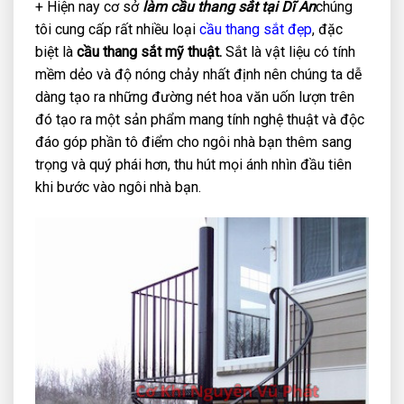
+ Hiện nay cơ sở
làm cầu thang sắt tại Dĩ An
chúng
tôi cung cấp rất nhiều loại
cầu thang sắt đẹp
, đặc
biệt là
cầu thang sắt mỹ thuật.
Sắt là vật liệu có tính
mềm dẻo và độ nóng chảy nhất định nên chúng ta dễ
dàng tạo ra những đường nét hoa văn uốn lượn trên
đó tạo ra một sản phẩm mang tính nghệ thuật và độc
đáo góp phần tô điểm cho ngôi nhà bạn thêm sang
trọng và quý phái hơn, thu hút mọi ánh nhìn đầu tiên
khi bước vào ngôi nhà bạn.