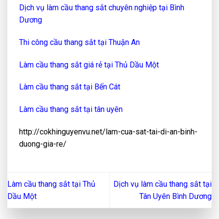
Dịch vụ làm cầu thang sắt chuyên nghiệp tại Bình
Dương
Thi công cầu thang sắt tại Thuận An
Làm cầu thang sắt giá rẻ tại Thủ Dầu Một
Làm cầu thang sắt tại Bến Cát
Làm cầu thang sắt tại tân uyên
http://cokhinguyenvu.net/lam-cua-sat-tai-di-an-binh-
duong-gia-re/
Làm cầu thang sắt tại Thủ
Dịch vụ làm cầu thang sắt tại
Dầu Một
Tân Uyên Bình Dương