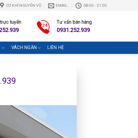
CƠ KHÍ NGUYÊN VŨ
EMAIL:
08:00 - 21:00
 trực tuyến
Tư vấn bán hàng
252.939
0931.252.939
N
VÁCH NGĂN
LIÊN HỆ
2.939