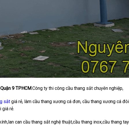
i Quận 9 TPHCM
.Công ty thi công cầu thang sắt chuyên nghiệp,
g sắt
giá rẻ, làm cầu thang xương cá đơn, cầu thang xương cá đôi
 giá rẻ.
kính,lan can cầu thang sắt nghệ thuật,cầu thang inox,cầu thang ta