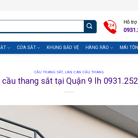
Hỗ trợ
0931.
UẬT
CỬA SẮT
KHUNG BẢO VỆ
HÀNG RÀO
MÁI TÔ
CẦU THANG SẮT
,
LAN CAN CẦU THANG
cầu thang sắt tại Quận 9 lh 0931.25