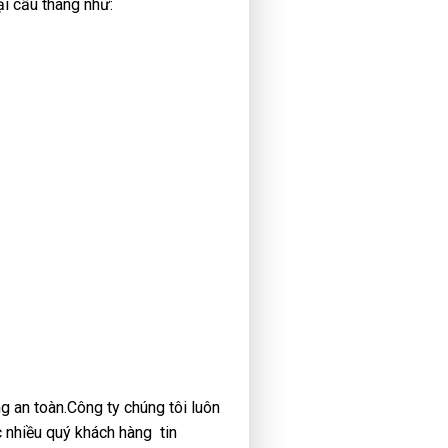
ại cầu thang như:
 an toàn.Công ty chúng tôi luôn
c nhiều quý khách hàng tin