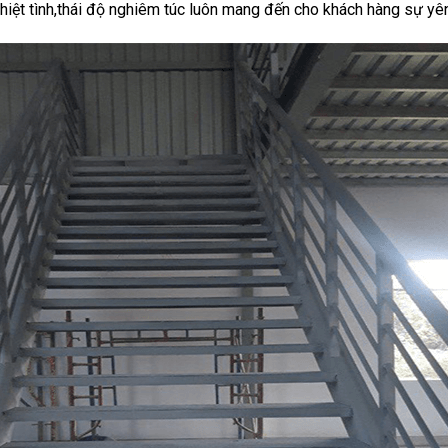
hiệt tình,thái độ nghiêm túc luôn mang đến cho khách hàng sự yên