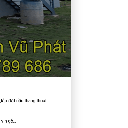
,lắp đặt cầu thang thoát
y vịn gỗ…