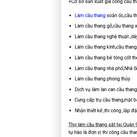
+Cơ sở sản xuất gia công cầu tha
Làm cầu thang
xoắn ốc,cầu t
Làm cầu thang gỗ,cầu thang x
Làm cầu thang nghệ thuật ,dâ
Làm cầu thang kính,cầu thang
Làm cầu thang bê tông cốt th
Làm cầu thang nhà phố,Nhà ốn
Làm cầu thang phong thủy.
Dịch vụ làm lan can cầu thang
Cung cấp trụ cầu thang,mặt b
Nhận thiết kế ,thi công ,lắp đ
Thợ làm cầu thang sắt tại Quậ
tự hào là đơn vị thi công cầu th