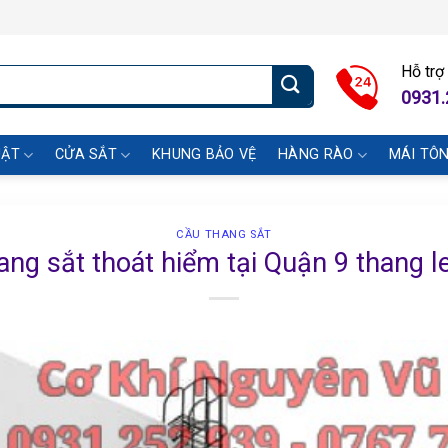
Hỗ trợ
0931.
UẬT
CỬA SẮT
KHUNG BẢO VỆ
HÀNG RÀO
MÁI TÔ
CẦU THANG SẮT
ng sắt thoát hiểm tại Quận 9 thang le