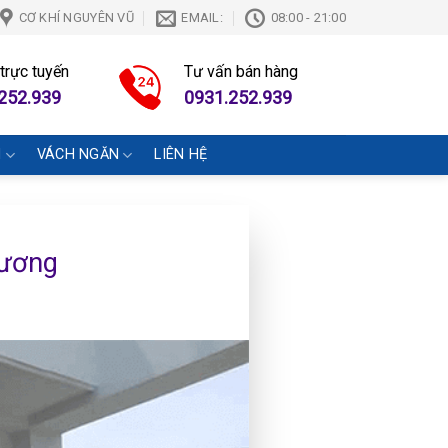
CƠ KHÍ NGUYÊN VŨ
EMAIL:
08:00 - 21:00
 trực tuyến
Tư vấn bán hàng
252.939
0931.252.939
N
VÁCH NGĂN
LIÊN HỆ
Dương