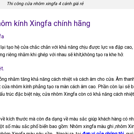
Thi công cửa nhôm xingfa 4 cánh giá rẻ
ôm kính Xingfa chính hãng
fa
lại tạo hệ cửa chắc chắn với khả năng chịu được lực va đập cao, 
ng riêng nhằm khi ghép với nhau sẽ khít,không tạo ra khe hở.
t.
ỗng nhằm tăng khả năng cách nhiệt và cách âm cho cửa. Âm thanh 
t cửa nhôm kính phẳng tạo ra màn cách âm cao. Phần còn lại sẽ b
ấu trúc đặc biệt này, cửa nhôm Xingfa còn có khả năng cách nhiệt 
về kích thước mà còn đa dạng về màu sắc giúp khách hàng có nhi
 Một số màu sắc phổ biến bao gồm: Nhôm xingfa màu ghi ,nhôm Xi
nhôm Xingfa màu nâu sần….Ngoài ra, tại
đơn vị của chúng tôi,
quý 