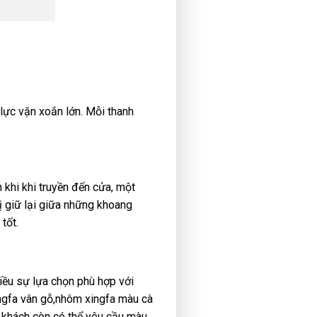
lực vặn xoắn lớn. Mỗi thanh
khi khi truyền đến cửa, một
ị giữ lại giữa những khoang
tốt.
ều sự lựa chọn phù hợp với
ngfa vân gỗ,nhôm xingfa màu cà
khách còn có thể yêu cầu màu