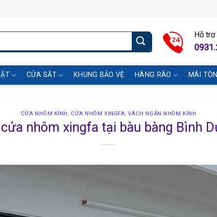
Hỗ trợ
0931.
UẬT
CỬA SẮT
KHUNG BẢO VỆ
HÀNG RÀO
MÁI TÔ
CỬA NHÔM KÍNH
,
CỬA NHÔM XINGFA
,
VÁCH NGĂN NHÔM KÍNH
cửa nhôm xingfa tại bàu bàng Bình 