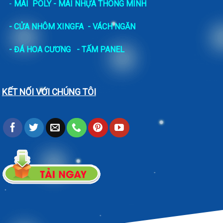
-
MÁI POLY - MÁI NHỰA THÔNG MINH
- CỬA NHÔM XINGFA
- VÁCH NGĂN
-
ĐÁ HOA CƯƠNG
- TẤM PANEL
KẾT NỐI VỚI CHÚNG TÔI