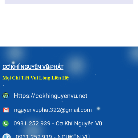
CƠ KHÍ NGUYÊN VŨ PHÁT
Mọi Chi Tiết Vui Lòng Liên Hệ:
Https://cokhinguyenvu.net
nguyenvuphat322@gmail.com
0931 252 939 - Cơ Khí Nguyên Vũ
0931.252.939
- NGUYÊN VŨ