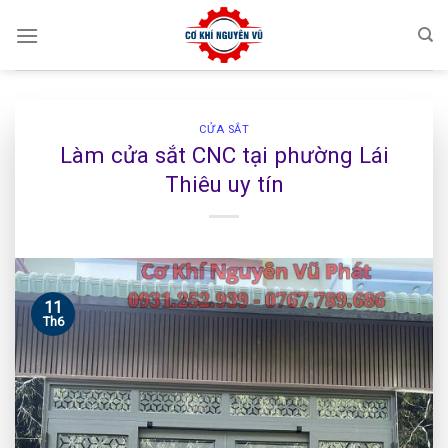
Skip
to
content
CỬA SẮT
Làm cửa sắt CNC tại phường Lái
Thiêu uy tín
11
Th6