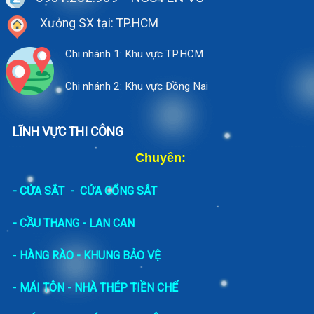
Xưởng SX tại: TP.HCM
Chi nhánh 1: Khu vực TP.HCM
Chi nhánh 2: Khu vực Đồng Nai
LĨNH VỰC THI CÔNG
Chuyên:
-
CỬA SẮT
-
CỬA CỔNG SẮT
- CẦU THANG - LAN CAN
-
HÀNG RÀO - KHUNG BẢO VỆ
-
MÁI TÔN - NHÀ THÉP TIỀN CHẾ