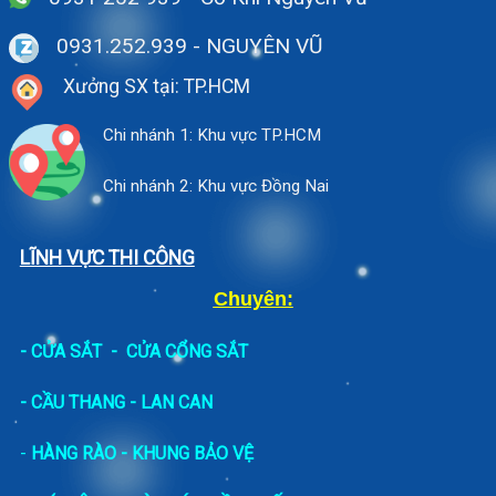
0931.252.939
- NGUYÊN VŨ
Xưởng SX tại: TP.HCM
Chi nhánh 1: Khu vực TP.HCM
Chi nhánh 2: Khu vực Đồng Nai
LĨNH VỰC THI CÔNG
Chuyên:
-
CỬA SẮT
-
CỬA CỔNG SẮT
- CẦU THANG - LAN CAN
-
HÀNG RÀO - KHUNG BẢO VỆ