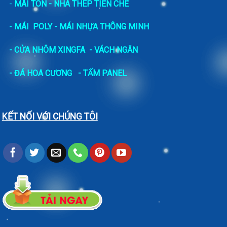
-
MÁI TÔN - NHÀ THÉP TIỀN CHẾ
-
MÁI POLY - MÁI NHỰA THÔNG MINH
- CỬA NHÔM XINGFA
- VÁCH NGĂN
-
ĐÁ HOA CƯƠNG
- TẤM PANEL
KẾT NỐI VỚI CHÚNG TÔI