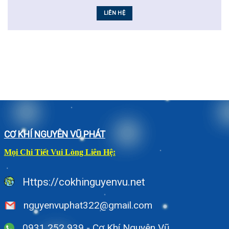
LIÊN HỆ
CƠ KHÍ NGUYÊN VŨ PHÁT
Mọi Chi Tiết Vui Lòng Liên Hệ:
Https://cokhinguyenvu.net
nguyenvuphat322@gmail.com
0931 252 939 - Cơ Khí Nguyên Vũ