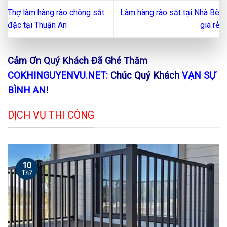
Thợ làm hàng rào chông sắt
Làm hàng rào sắt tại Nhà Bè
đặc tại Thuận An
giá rẻ
Cảm Ơn Quý Khách Đã Ghé Thăm
COKHINGUYENVU.NET:
Chúc Quý Khách
VẠN SỰ
BÌNH AN
!
DỊCH VỤ THI CÔNG
10
Th7