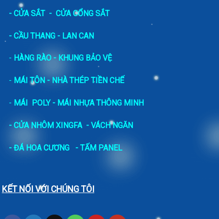
-
CỬA SẮT
-
CỬA CỔNG SẮT
- CẦU THANG - LAN CAN
-
HÀNG RÀO - KHUNG BẢO VỆ
-
MÁI TÔN - NHÀ THÉP TIỀN CHẾ
-
MÁI POLY - MÁI NHỰA THÔNG MINH
- CỬA NHÔM XINGFA
- VÁCH NGĂN
-
ĐÁ HOA CƯƠNG
- TẤM PANEL
KẾT NỐI VỚI CHÚNG TÔI