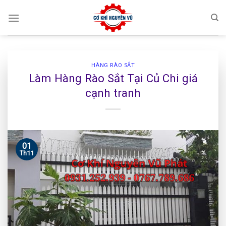
Skip
to
content
HÀNG RÀO SẮT
Làm Hàng Rào Sắt Tại Củ Chi giá
cạnh tranh
01
Th11