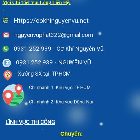
Mọi Chi Tiết Vui Lòng Liên Hệ:
Https://cokhinguyenvu.net
nguyenvuphat322@gmail.com
0931 252 939 - Cơ Khí Nguyên Vũ
0931.252.939
- NGUYÊN VŨ
Xưởng SX tại: TP.HCM
Chi nhánh 1: Khu vực TP.HCM
Chi nhánh 2: Khu vực Đồng Nai
LĨNH VỰC THI CÔNG
Chuyên: