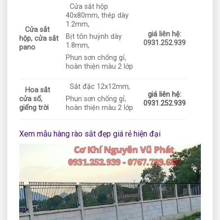
Cửa sắt hộp
40x80mm, thép dày
1.2mm,
Cửa sắt
giá liên hệ:
Bịt tôn huỳnh dày
hộp, cửa sắt
0931.252.939
1.8mm,
pano
Phun sơn chống gỉ,
hoàn thiện màu 2 lớp
Sắt đặc 12x12mm,
Hoa sắt
giá liên hệ:
cửa sổ,
Phun sơn chống gỉ,
0931.252.939
giếng trời
hoàn thiện màu 2 lớp
Xem mẫu hàng rào sắt đẹp giá rẻ hiện đại