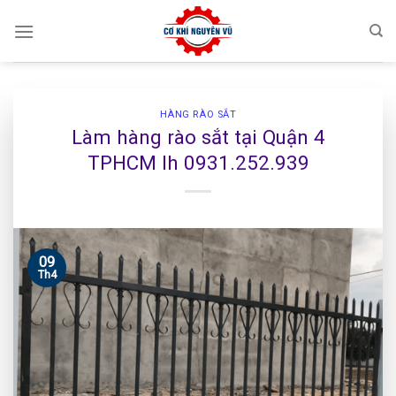
Skip
to
content
HÀNG RÀO SẮT
Làm hàng rào sắt tại Quận 4
TPHCM lh 0931.252.939
09
Th4