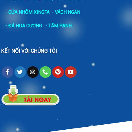
- CỬA NHÔM XINGFA
- VÁCH NGĂN
-
ĐÁ HOA CƯƠNG
- TẤM PANEL
KẾT NỐI VỚI CHÚNG TÔI