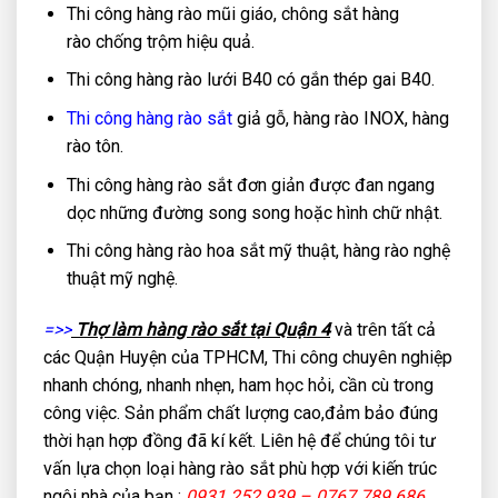
Thi công hàng rào mũi giáo, chông sắt hàng
rào chống trộm hiệu quả.
Thi công hàng rào lưới B40 có gắn thép gai B40.
Thi công hàng rào sắt
giả gỗ, hàng rào INOX, hàng
rào tôn.
Thi công hàng rào sắt đơn giản được đan ngang
dọc những đường song song hoặc hình chữ nhật.
Thi công hàng rào hoa sắt mỹ thuật, hàng rào nghệ
thuật mỹ nghệ.
=>>
Thợ làm hàng rào sắt tại Quận 4
và trên tất cả
các Quận Huyện của TPHCM, Thi công chuyên nghiệp
nhanh chóng, nhanh nhẹn, ham học hỏi, cần cù trong
công việc. Sản phẩm chất lượng cao,đảm bảo đúng
thời hạn hợp đồng đã kí kết. Liên hệ để chúng tôi tư
vấn lựa chọn loại hàng rào sắt phù hợp với kiến trúc
ngôi nhà của bạn :
0931.252.939 – 0767.789.686