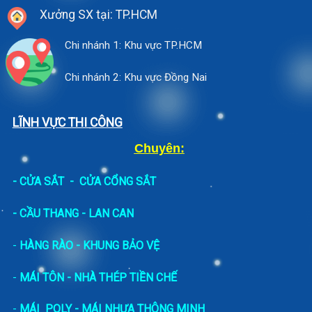
Xưởng SX tại: TP.HCM
Chi nhánh 1: Khu vực TP.HCM
Chi nhánh 2: Khu vực Đồng Nai
LĨNH VỰC THI CÔNG
Chuyên:
-
CỬA SẮT
-
CỬA CỔNG SẮT
- CẦU THANG - LAN CAN
-
HÀNG RÀO - KHUNG BẢO VỆ
-
MÁI TÔN - NHÀ THÉP TIỀN CHẾ
-
MÁI POLY - MÁI NHỰA THÔNG MINH