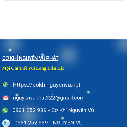
CƠ KHÍ NGUYÊN VŨ PHÁT
Mọi Chi Tiết Vui Lòng Liên Hệ:
Https://cokhinguyenvu.net
nguyenvuphat322@gmail.com
0931 252 939 - Cơ Khí Nguyên Vũ
0931.252.939
- NGUYÊN VŨ