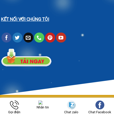
KẾT NỐI VỚI CHÚNG TÔI
Https://cokhinguyenvu.net/ Copyright 2026 ©
Bản quyền thuộc
Nhắn tin
CƠ KHÍ NGUYÊN VŨ.
Gọi điện
Chat zalo
Chat Facebook