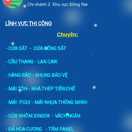
Chi nhánh 2: Khu vực Đồng Nai
LĨNH VỰC THI CÔNG
Chuyên:
-
CỬA SẮT
-
CỬA CỔNG SẮT
- CẦU THANG - LAN CAN
-
HÀNG RÀO - KHUNG BẢO VỆ
-
MÁI TÔN - NHÀ THÉP TIỀN CHẾ
-
MÁI POLY - MÁI NHỰA THÔNG MINH
- CỬA NHÔM XINGFA
- VÁCH NGĂN
-
ĐÁ HOA CƯƠNG
- TẤM PANEL