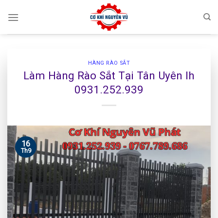
Skip
to
content
HÀNG RÀO SẮT
Làm Hàng Rào Sắt Tại Tân Uyên lh
0931.252.939
16
Th9