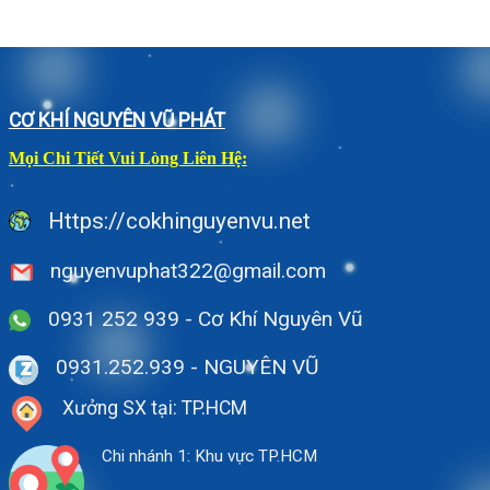
CƠ KHÍ NGUYÊN VŨ PHÁT
Mọi Chi Tiết Vui Lòng Liên Hệ:
Https://cokhinguyenvu.net
nguyenvuphat322@gmail.com
0931 252 939 - Cơ Khí Nguyên Vũ
0931.252.939
- NGUYÊN VŨ
Xưởng SX tại: TP.HCM
Chi nhánh 1: Khu vực TP.HCM