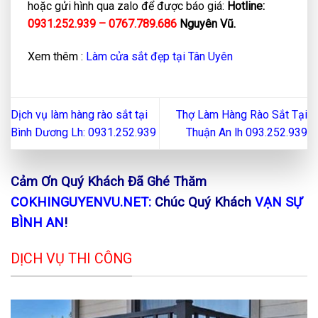
hoặc gửi hình qua zalo để được báo giá:
Hotline:
0931.252.939 – 0767.789.686
Nguyên Vũ.
Xem thêm :
Làm cửa sắt đẹp tại Tân Uyên
Dịch vụ làm hàng rào sắt tại
Thợ Làm Hàng Rào Sắt Tại
Bình Dương Lh: 0931.252.939
Thuận An lh 093.252.939
Cảm Ơn Quý Khách Đã Ghé Thăm
COKHINGUYENVU.NET:
Chúc Quý Khách
VẠN SỰ
BÌNH AN
!
DỊCH VỤ THI CÔNG