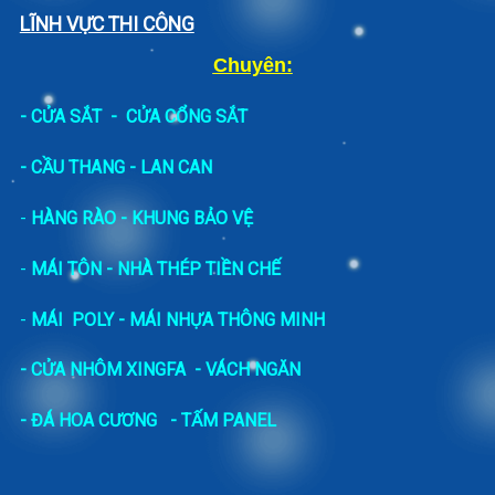
LĨNH VỰC THI CÔNG
Chuyên:
-
CỬA SẮT
-
CỬA CỔNG SẮT
- CẦU THANG - LAN CAN
-
HÀNG RÀO - KHUNG BẢO VỆ
-
MÁI TÔN - NHÀ THÉP TIỀN CHẾ
-
MÁI POLY - MÁI NHỰA THÔNG MINH
- CỬA NHÔM XINGFA
- VÁCH NGĂN
-
ĐÁ HOA CƯƠNG
- TẤM PANEL