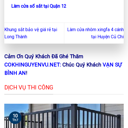
Làm cửa sổ sắt tại Quận 12
Khung sắt bảo vệ giá rẻ tại
Làm cửa nhôm xingfa 4 cánh
Long Thành
tại Huyện Củ Chi
Cảm Ơn Quý Khách Đã Ghé Thăm
COKHINGUYENVU.NET:
Chúc Quý Khách
VẠN SỰ
BÌNH AN
!
DỊCH VỤ THI CÔNG
10
Th7