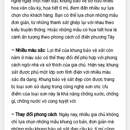
nghệ ngày một hiện đại, khung bảo vệ sở hữu nhiều
hoa văn cầu kỳ, họa tiết tỉ mỉ, đem đến nhiều sự lựa
chọn cho khách hàng. Bạn có thể lựa chọn những mẫu
đơn giản, từ những thanh sắt ghép lại với nhau theo
kiểu truyền thống. Hoặc những mẫu có họa tiết hoa lá
cành ấn tượng theo phong cách cổ điển phương Tây.
– Nhiều màu sắc
: Lợi thế của khung bảo vệ sắt còn
nằm ở màu sắc có thể thay đổi để phù hợp với phong
cách ngôi nhà và sở thích của gia chủ. Hiện nay, khung
sắt được phủ một lớp sơn tĩnh điện với nhiều màu
sắc đa dạng. Khung bảo vệ sắt đẹp còn được trang
bị loại sơn sử dụng trong công nghệ sơn oto. Ưu
điểm của loại sơn này là khả năng chống xước, chống
gỉ, chống nước vô cùng tuyệt vời.
– Thay đổi phong cách
: Ngày nay, nhiều gia chủ không
chỉ lựa chọn những mẫu khung cơ bản, đơn giản mà
những mẫu khung bảo vệ sắt đẹp cầu kỳ, tỉ mỉ cũng