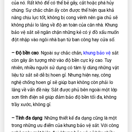
của nó. Rất khó để có thể bẻ gãy, cắt hoặc phá hủy
chúng. Sự chắc chắn ấy còn được thể hiện qua khả
năng chịu lực tốt, không bị cong vênh nên gia chủ sẽ
không phải lo lắng về độ an toàn của căn nhà. Khung
bảo vệ sắt sẽ ngăn chặn những kẻ có ý đồ xấu muốn
đột nhập vào ngôi nhà bạn từ ban công hay cửa sổ.
– Độ bền cao
: Ngoài sự chắc chắn,
khung bảo vệ
sắt
còn gây ấn tượng nhờ vào độ bền cực kỳ cao. Tuy
nhiên, nhiều người sử dụng có tâm lý dùng những vật
liệu từ sắt sẽ dễ bị hoen gỉ. Nhưng hiện nay, công
nghệ chống hoen gỉ sẽ giúp bạn không còn phải lo
lắng về vấn đề này. Sắt được phủ bên ngoài một lớp
sơn tĩnh điện sẽ giúp đảm bảo độ bền tối đa, không
trầy xước, không gỉ.
– Tính đa dạng
: Những thiết kế đa dạng cũng là một
trong những ưu điểm của khung bảo vệ sắt. Với công