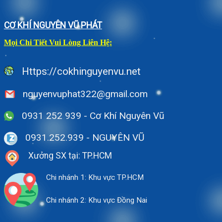
CƠ KHÍ NGUYÊN VŨ PHÁT
Mọi Chi Tiết Vui Lòng Liên Hệ:
Https://cokhinguyenvu.net
nguyenvuphat322@gmail.com
0931 252 939 - Cơ Khí Nguyên Vũ
0931.252.939
- NGUYÊN VŨ
Xưởng SX tại: TP.HCM
Chi nhánh 1: Khu vực TP.HCM
Chi nhánh 2: Khu vực Đồng Nai