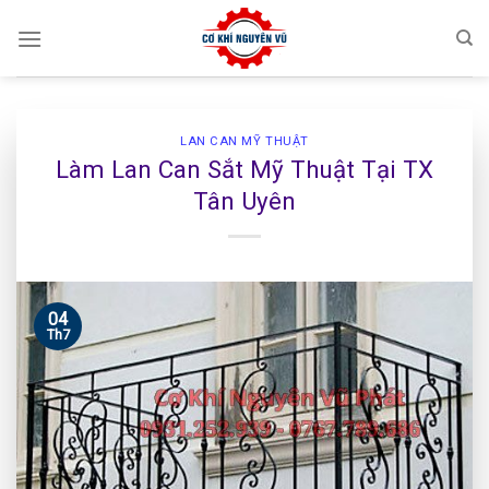
Skip
to
content
LAN CAN MỸ THUẬT
Làm Lan Can Sắt Mỹ Thuật Tại TX
Tân Uyên
04
Th7