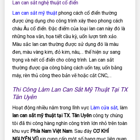
Lan can sắt nghệ thuật cổ điển
Lan can sắt mỹ thuật
phong cách cổ điển thường
được ứng dụng cho công trình xây theo phong cách
châu Âu cổ điển. Đặc điểm của loại lan can này đó là
những hoa văn, họa tiết cầu kỳ, uốn lượn tinh xảo.
Màu sắc lan can thường được sử dụng đó là màu
đen, màu vàng kim, đỏ kim, nâu,… thể hiện sự sang
trọng và nét cổ điển cho công trình. Lan can sắt
thường được gia công bằng cách uốn tay, uốn bằng
máy, rèn thủ công theo bản vẽ hoặc cắt CNC,…
Thi Công Làm Lan Can Sắt Mỹ Thuật Tại TX
Tân Uyên
Hoạt động nhiều năm trong lĩnh vực
Làm cửa sắt,
làm
lan can sắt mỹ thuật tại TX. Tân Uyên
công ty chúng
tôi đã thi công hàng nghìn công trình lớn nhỏ trên toàn
khu vực
Phía Nam Việt Nam
. Sau đây
CƠ KHÍ
NGUYÊN VŨ
xin cung cấp một số hạng mục liên quan