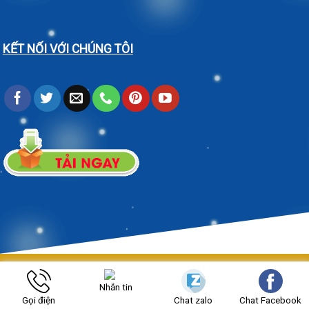
KẾT NỐI VỚI CHÚNG TÔI
Https://cokhinguyenvu.net/ Copyright 2026 ©
Bản quyền thuộc
Nhắn tin
CƠ KHÍ NGUYÊN VŨ.
Gọi điện
Chat zalo
Chat Facebook