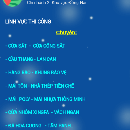
Chi nhánh 2: Khu vực Đồng Nai
LĨNH VỰC THI CÔNG
Chuyên:
-
CỬA SẮT
-
CỬA CỔNG SẮT
- CẦU THANG - LAN CAN
-
HÀNG RÀO - KHUNG BẢO VỆ
-
MÁI TÔN - NHÀ THÉP TIỀN CHẾ
-
MÁI POLY - MÁI NHỰA THÔNG MINH
- CỬA NHÔM XINGFA
- VÁCH NGĂN
-
ĐÁ HOA CƯƠNG
- TẤM PANEL