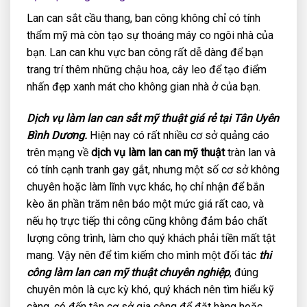
Lan can sắt cầu thang, ban công không chỉ có tính
thẩm mỹ mà còn tạo sự thoáng máy co ngôi nhà của
bạn. Lan can khu vực ban công rất dễ dàng để bạn
trang trí thêm những chậu hoa, cây leo để tạo điểm
nhấn đẹp xanh mát cho không gian nhà ở của bạn.
Dịch vụ làm lan can sắt mỹ thuật giá rẻ tại Tân Uyên
Bình Dương.
Hiện nay có rất nhiều cơ sở quảng cáo
trên mạng về
dịch vụ làm lan can mỹ thuật
tràn lan và
có tính cạnh tranh gay gắt, nhưng một số cơ sở không
chuyên hoặc làm lĩnh vực khác, họ chỉ nhận để bắn
kèo ăn phần trăm nên báo một mức giá rất cao, và
nếu họ trực tiếp thi công cũng không đảm bảo chất
lượng công trình, làm cho quý khách phải tiền mất tật
mang. Vậy nên để tìm kiếm cho mình một đối tác
thi
công làm lan can mỹ thuật chuyên nghiệp
, đúng
chuyên môn là cực kỳ khó, quý khách nên tìm hiểu kỹ
càng, có đến tận cơ sở gia công để đặt hàng hoặc