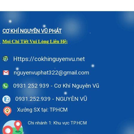
CƠ KHÍ NGUYÊN VŨ PHÁT
Mọi Chi Tiết Vui Lòng Liên Hệ:
Https://cokhinguyenvu.net
nguyenvuphat322@gmail.com
0931 252 939 - Cơ Khí Nguyên Vũ
0931.252.939
- NGUYÊN VŨ
Xưởng SX tại: TP.HCM
Chi nhánh 1: Khu vực TP.HCM