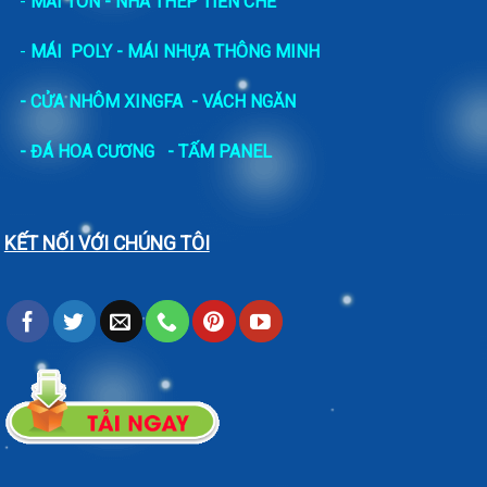
-
MÁI TÔN - NHÀ THÉP TIỀN CHẾ
-
MÁI POLY - MÁI NHỰA THÔNG MINH
- CỬA NHÔM XINGFA
- VÁCH NGĂN
-
ĐÁ HOA CƯƠNG
- TẤM PANEL
KẾT NỐI VỚI CHÚNG TÔI