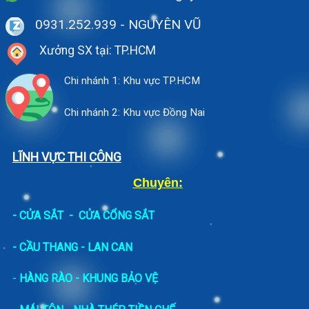
0931.252.939
- NGUYÊN VŨ
Xưởng SX tại: TP.HCM
Chi nhánh 1: Khu vực TP.HCM
Chi nhánh 2: Khu vực Đồng Nai
LĨNH VỰC THI CÔNG
Chuyên:
-
CỬA SẮT
-
CỬA CỔNG SẮT
- CẦU THANG - LAN CAN
-
HÀNG RÀO - KHUNG BẢO VỆ