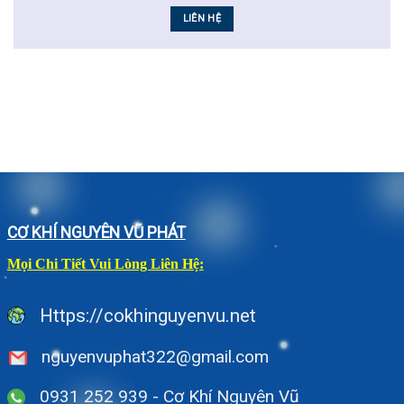
LIÊN HỆ
CƠ KHÍ NGUYÊN VŨ PHÁT
Mọi Chi Tiết Vui Lòng Liên Hệ:
Https://cokhinguyenvu.net
nguyenvuphat322@gmail.com
0931 252 939 - Cơ Khí Nguyên Vũ