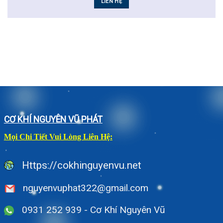
LIÊN HỆ
CƠ KHÍ NGUYÊN VŨ PHÁT
Mọi Chi Tiết Vui Lòng Liên Hệ:
Https://cokhinguyenvu.net
nguyenvuphat322@gmail.com
0931 252 939 - Cơ Khí Nguyên Vũ