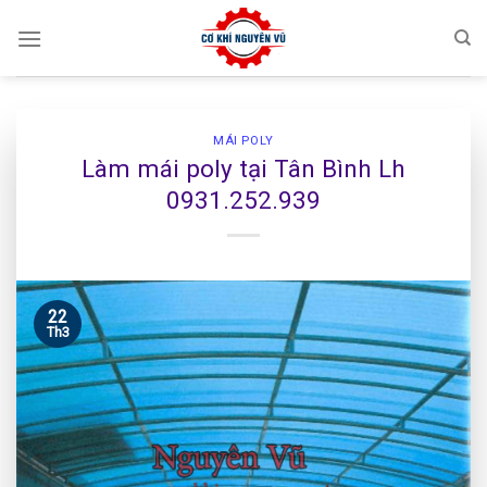
Skip
to
content
MÁI POLY
Làm mái poly tại Tân Bình Lh
0931.252.939
22
Th3