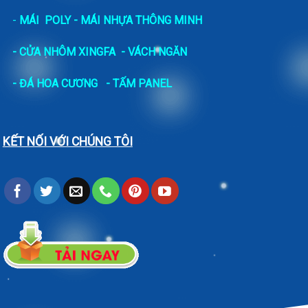
-
MÁI POLY - MÁI NHỰA THÔNG MINH
- CỬA NHÔM XINGFA
- VÁCH NGĂN
-
ĐÁ HOA CƯƠNG
- TẤM PANEL
KẾT NỐI VỚI CHÚNG TÔI