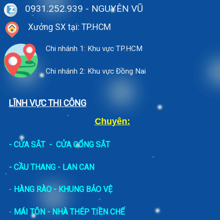
0931.252.939
- NGUYÊN VŨ
Xưởng SX tại: TP.HCM
Chi nhánh 1: Khu vực TP.HCM
Chi nhánh 2: Khu vực Đồng Nai
LĨNH VỰC THI CÔNG
Chuyên:
-
CỬA SẮT
-
CỬA CỔNG SẮT
- CẦU THANG - LAN CAN
-
HÀNG RÀO - KHUNG BẢO VỆ
-
MÁI TÔN - NHÀ THÉP TIỀN CHẾ