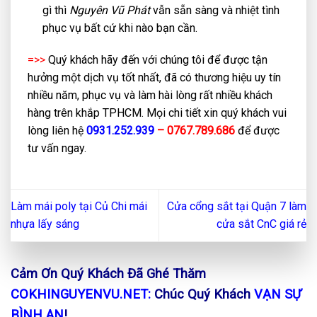
gì thì
Nguyên Vũ Phát
vẫn sẵn sàng và nhiệt tình
phục vụ bất cứ khi nào bạn cần.
=>>
Quý khách hãy đến với chúng tôi để được tận
hưởng một dịch vụ tốt nhất, đã có thương hiệu uy tín
nhiều năm, phục vụ và làm hài lòng rất nhiều khách
hàng trên khắp TPHCM. Mọi chi tiết xin quý khách vui
lòng liên hệ
0931.252.939
– 0767.789.686
để được
tư vấn ngay.
Làm mái poly tại Củ Chi mái
Cửa cổng sắt tại Quận 7 làm
nhựa lấy sáng
cửa sắt CnC giá rẻ
Cảm Ơn Quý Khách Đã Ghé Thăm
COKHINGUYENVU.NET:
Chúc Quý Khách
VẠN SỰ
BÌNH AN
!