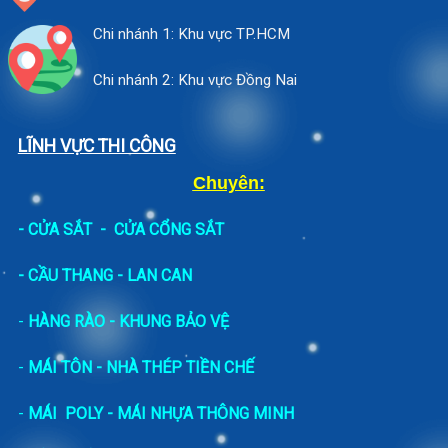
Chi nhánh 1: Khu vực TP.HCM
Chi nhánh 2: Khu vực Đồng Nai
LĨNH VỰC THI CÔNG
Chuyên:
-
CỬA SẮT
-
CỬA CỔNG SẮT
- CẦU THANG - LAN CAN
-
HÀNG RÀO - KHUNG BẢO VỆ
-
MÁI TÔN - NHÀ THÉP TIỀN CHẾ
-
MÁI POLY - MÁI NHỰA THÔNG MINH