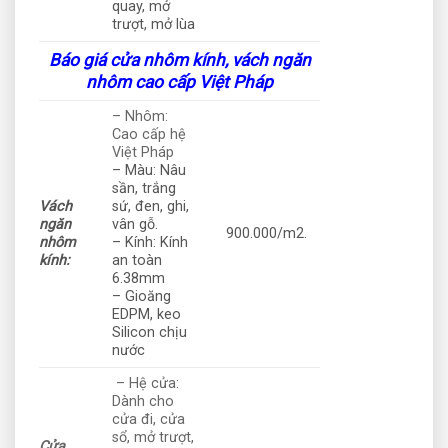
quay, mở
trượt, mở lùa
Báo giá cửa nhôm kính, vách ngăn
nhôm cao cấp Việt Pháp
– Nhôm:
Cao cấp hệ
Việt Pháp
– Màu: Nâu
sần, trắng
Vách
sứ, đen, ghi,
ngăn
vân gỗ.
900.000/m2.
nhôm
– Kính: Kính
kính:
an toàn
6.38mm
– Gioăng
EDPM, keo
Silicon chịu
nước
– Hệ cửa:
Dành cho
cửa đi, cửa
sổ, mở trượt,
Cửa