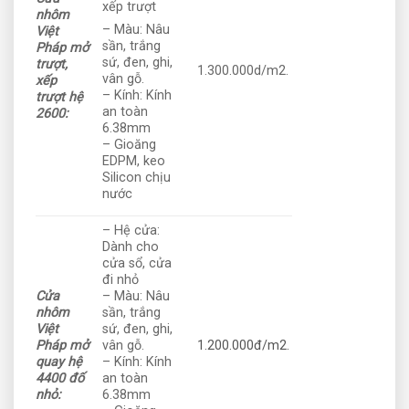
xếp trượt
nhôm
– Màu: Nâu
Việt
sần, trắng
Pháp mở
sứ, đen, ghi,
trượt,
1.300.000d/m2.
vân gỗ.
xếp
– Kính: Kính
trượt hệ
an toàn
2600:
6.38mm
– Gioăng
EDPM, keo
Silicon chịu
nước
– Hệ cửa:
Dành cho
cửa sổ, cửa
đi nhỏ
Cửa
– Màu: Nâu
nhôm
sần, trắng
Việt
sứ, đen, ghi,
Pháp mở
vân gỗ.
1.200.000đ/m2.
quay hệ
– Kính: Kính
4400 đố
an toàn
nhỏ:
6.38mm