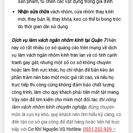
sản phẩm, tủ chén các vật dụng trong gia đình.
Nhận sửa chữa
vách nhôm, cửa nhôm thay kính
mới, thay bản lề, thay khóa, keo có thể bị bong tróc
do thời gian dài sử dụng.
Dịch vụ làm vách ngăn nhôm kính tại Quận 7
.Hiện
nay có rất nhiều cơ sở quảng cáo trên mạng về dịch
vụ làm vách ngăn nhôm kính tràn lan và có tính cạnh
tranh gay gắt, nhưng một số cơ sở không chuyên
hoặc làm lĩnh vực khác, họ chỉ nhận để bắn kèo ăn
phần trăm nên báo một mức giá rất cao, và nếu họ
trực tiếp thi công cũng không đảm bảo chất lượng
công trình, làm cho quý khách phải tiền mất tật mang.
Vậy nên để tìm kiếm cho mình một đối tác
thi công
làm vách nhôm kính chuyên nghiệp
, đúng chuyên
môn là cực kỳ khó, quý khách nên tìm hiểu kỹ càng, có
đến tận cơ sở gia công để đặt hàng hoặc liên hệ trực
tiếp với
Cơ Khí Nguyên Vũ
Hotline
:
0931.252.939 –