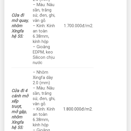
– Màu: Nâu
sần, trắng
Cửa đi
sứ, đen, ghi,
mở quay,
vân gỗ.
nhôm
– Kính: Kính
1.700.000đ/m2.
Xingfa
an toàn
hệ 55:
6.38mm,
kính hộp
– Gioăng
EDPM, keo
Silicon chịu
nước
– Nhôm
Xingfa dày
2.0 (mm)
– Màu: Nâu
Cửa đi 4
sần, trắng
cánh mở
sứ, đen, ghi,
xếp
vân gỗ.
trượt,
– Kính: Kính
1.800.000đ/m2.
mở gập,
an toàn
nhôm
6.38mm,
Xingfa
kính hộp
hệ 55:
– Gioăng