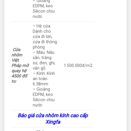
– Gioăng
EDPM, keo
Silicon chịu
nước
– Hệ cửa:
Dành cho
cửa đi lớn,
cửa đi thông
phòng
Cửa
– Màu: Nâu
nhôm
sần, trắng
Việt
sứ, đen, ghi,
Pháp mở
1.500.000đ/m2.
vân gỗ.
quay hệ
– Kính: Kính
4500 đố
an toàn
to:
6.38mm
– Gioăng
EDPM, keo
Silicon chịu
nước
Báo giá cửa nhôm kính cao cấp
Xingfa