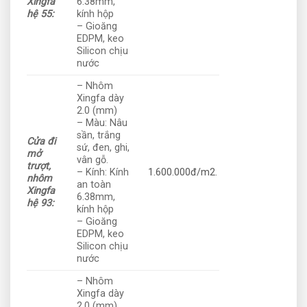
Xingfa
6.38mm,
hệ 55:
kính hộp
– Gioăng
EDPM, keo
Silicon chịu
nước
– Nhôm
Xingfa dày
2.0 (mm)
– Màu: Nâu
sần, trắng
Cửa đi
sứ, đen, ghi,
mở
vân gỗ.
trượt,
– Kính: Kính
1.600.000đ/m2.
nhôm
an toàn
Xingfa
6.38mm,
hệ 93:
kính hộp
– Gioăng
EDPM, keo
Silicon chịu
nước
– Nhôm
Xingfa dày
2.0 (mm)