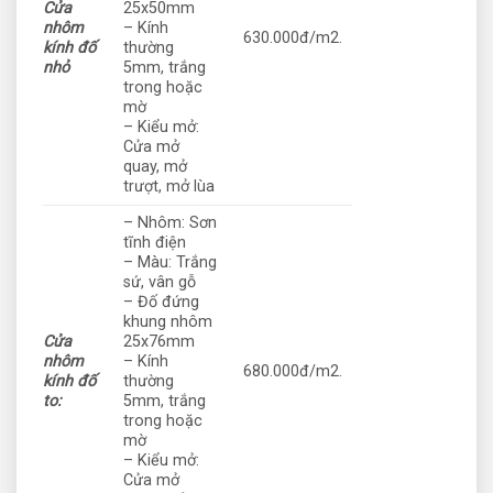
Cửa
25x50mm
nhôm
– Kính
630.000đ/m2.
kính đố
thường
nhỏ
5mm, trắng
trong hoặc
mờ
– Kiểu mở:
Cửa mở
quay, mở
trượt, mở lùa
– Nhôm: Sơn
tĩnh điện
– Màu: Trắng
sứ, vân gỗ
– Đố đứng
khung nhôm
Cửa
25x76mm
nhôm
– Kính
680.000đ/m2.
kính đố
thường
to:
5mm, trắng
trong hoặc
mờ
– Kiểu mở:
Cửa mở