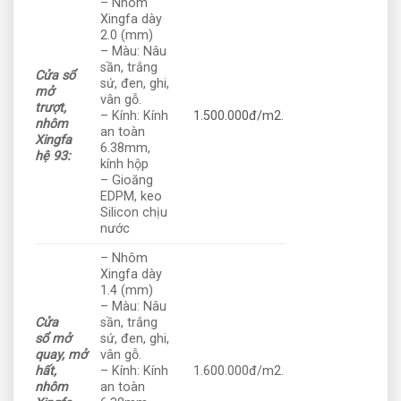
– Nhôm
Xingfa dày
2.0 (mm)
– Màu: Nâu
sần, trắng
Cửa sổ
sứ, đen, ghi,
mở
vân gỗ.
trượt,
– Kính: Kính
1.500.000đ/m2.
nhôm
an toàn
Xingfa
6.38mm,
hệ 93:
kính hộp
– Gioăng
EDPM, keo
Silicon chịu
nước
– Nhôm
Xingfa dày
1.4 (mm)
– Màu: Nâu
Cửa
sần, trắng
sổ mở
sứ, đen, ghi,
quay, mở
vân gỗ.
hất,
– Kính: Kính
1.600.000đ/m2.
nhôm
an toàn