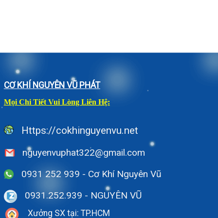
CƠ KHÍ NGUYÊN VŨ PHÁT
Mọi Chi Tiết Vui Lòng Liên Hệ:
Https://cokhinguyenvu.net
nguyenvuphat322@gmail.com
0931 252 939 - Cơ Khí Nguyên Vũ
0931.252.939
- NGUYÊN VŨ
Xưởng SX tại: TP.HCM