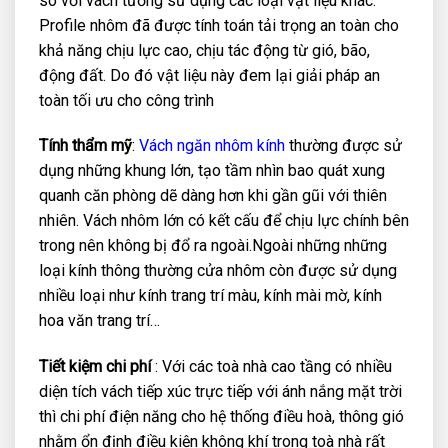
so với vách tường sử dụng các loại vật liệu khác.
Profile nhôm đã được tính toán tải trọng an toàn cho
khả năng chịu lực cao, chịu tác động từ gió, bão,
động đất. Do đó vật liệu này đem lại giải pháp an
toàn tối ưu cho công trình
Tính thẩm mỹ
:
Vách ngăn nhôm kính
thường được sử
dụng những khung lớn, tạo tầm nhìn bao quát xung
quanh căn phòng dẽ dàng hơn khi gần gũi với thiên
nhiên. Vách nhôm lớn có kết cấu để chịu lực chính bên
trong nên không bị đổ ra ngoài.Ngoài những những
loại kính thông thường cửa nhôm còn được sử dụng
nhiều loại như kính trang trí màu, kính mài mờ, kính
hoa văn trang trí…
Tiết kiệm chi phí
: Với các toà nhà cao tầng có nhiều
diện tích vách tiếp xúc trực tiếp với ánh nắng mặt trời
thì chi phí điện năng cho hệ thống điều hoà, thông gió
nhằm ổn định điều kiện không khí trong toà nhà rất