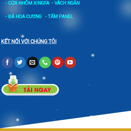
- CỬA NHÔM XINGFA
- VÁCH NGĂN
-
ĐÁ HOA CƯƠNG
- TẤM PANEL
KẾT NỐI VỚI CHÚNG TÔI