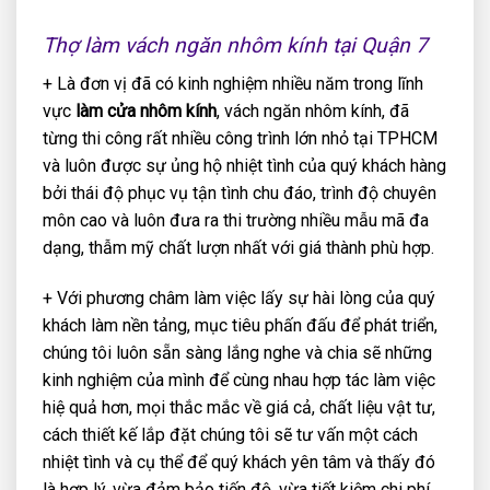
Thợ làm vách ngăn nhôm kính tại Quận 7
+ Là đơn vị đã có kinh nghiệm nhiều năm trong lĩnh
vực
làm cửa nhôm kính
, vách ngăn nhôm kính, đã
từng thi công rất nhiều công trình lớn nhỏ tại TPHCM
và luôn được sự ủng hộ nhiệt tình của quý khách hàng
bởi thái độ phục vụ tận tình chu đáo, trình độ chuyên
môn cao và luôn đưa ra thi trường nhiều mẫu mã đa
dạng, thẫm mỹ chất lượn nhất với giá thành phù hợp.
+ Với phương châm làm việc lấy sự hài lòng của quý
khách làm nền tảng, mục tiêu phấn đấu để phát triển,
chúng tôi luôn sẵn sàng lắng nghe và chia sẽ những
kinh nghiệm của mình để cùng nhau hợp tác làm việc
hiệ quả hơn, mọi thắc mắc về giá cả, chất liệu vật tư,
cách thiết kế lắp đặt chúng tôi sẽ tư vấn một cách
nhiệt tình và cụ thể để quý khách yên tâm và thấy đó
là hợp lý, vừa đảm bảo tiến độ, vừa tiết kiệm chi phí.