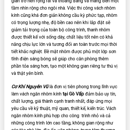
gian trở nên rộng rãi và thoáng đãng và mang đến một
tầm nhìn rộng cho ngôi nhà. Việc thi công vách nhôm
kính cũng khá đơn giản không cầu kỳ phức tạp, nhôm
có trọng lượng nhẹ, độ bền cao nên khi lắp đặt sẽ
giảm tải trọng của toàn bộ công trình, thanh nhôm
được thiết kế với sống dày, chất liệu tốt nên có khả
năng chịu lực lớn và tương đối an toàn trước mọi thời
tiết khắc nghiệt. Bề mặt nhôm được phủ một lớp sơn
tĩnh điện sáng bóng sẽ giúp cho căn phòng thêm
phần tỏa sáng hơn, tạo một không gian riêng tư thú vị
và thật yên bình.
Cơ Khí Nguyên Vũ
là đơn vị tiên phong trong lĩnh vực
làm vách ngăn nhôm kính
tại Gò Vấp
đảm bảo uy tín,
chất lượng, giá thành cạnh tranh nhất, đáp ứng mọi
yêu cầu về kỹ thuật, mỹ quan, thiết kế, kiến trúc. Vách
ngăn nhôm kính phù hợp cho công trình nhỏ và cả
những công trình lớn cao tầng, không gian rộng như