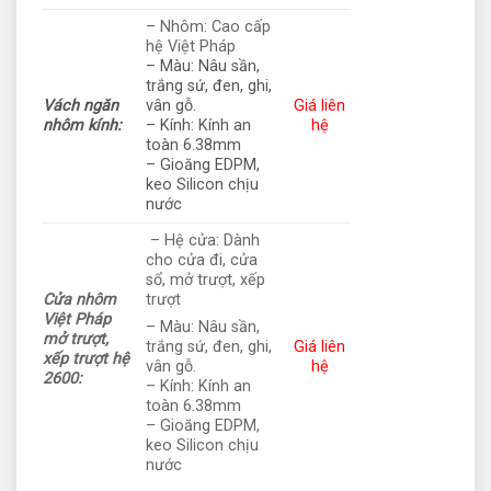
– Nhôm: Cao cấp
hệ Việt Pháp
– Màu: Nâu sần,
trắng sứ, đen, ghi,
Vách ngăn
vân gỗ.
Giá liên
nhôm kính:
– Kính: Kính an
hệ
toàn 6.38mm
– Gioăng EDPM,
keo Silicon chịu
nước
– Hệ cửa: Dành
cho cửa đi, cửa
sổ, mở trượt, xếp
Cửa nhôm
trượt
Việt Pháp
– Màu: Nâu sần,
mở trượt,
Giá liên
trắng sứ, đen, ghi,
xếp trượt hệ
hệ
vân gỗ.
2600:
– Kính: Kính an
toàn 6.38mm
– Gioăng EDPM,
keo Silicon chịu
nước