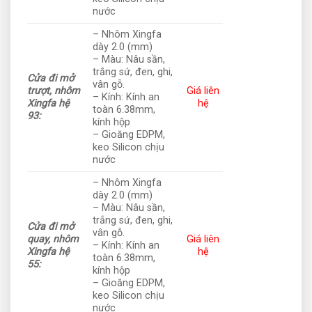
nước
– Nhôm Xingfa
dày 2.0 (mm)
– Màu: Nâu sần,
trắng sứ, đen, ghi,
Cửa đi mở
vân gỗ.
trượt, nhôm
Giá liên
– Kính: Kính an
Xingfa hệ
hệ
toàn 6.38mm,
93:
kính hộp
– Gioăng EDPM,
keo Silicon chịu
nước
– Nhôm Xingfa
dày 2.0 (mm)
– Màu: Nâu sần,
trắng sứ, đen, ghi,
Cửa đi mở
vân gỗ.
quay, nhôm
Giá liên
– Kính: Kính an
Xingfa hệ
hệ
toàn 6.38mm,
55:
kính hộp
– Gioăng EDPM,
keo Silicon chịu
nước