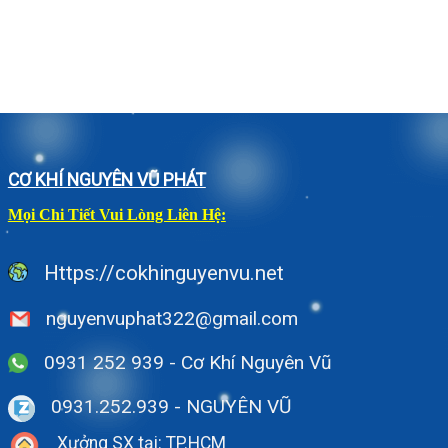
CƠ KHÍ NGUYÊN VŨ PHÁT
Mọi Chi Tiết Vui Lòng Liên Hệ:
Https://cokhinguyenvu.net
nguyenvuphat322@gmail.com
0931 252 939 - Cơ Khí Nguyên Vũ
0931.252.939
- NGUYÊN VŨ
Xưởng SX tại: TP.HCM