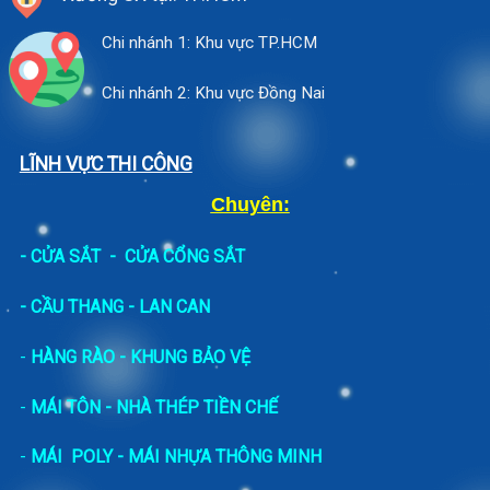
Chi nhánh 1: Khu vực TP.HCM
Chi nhánh 2: Khu vực Đồng Nai
LĨNH VỰC THI CÔNG
Chuyên:
-
CỬA SẮT
-
CỬA CỔNG SẮT
- CẦU THANG - LAN CAN
-
HÀNG RÀO - KHUNG BẢO VỆ
-
MÁI TÔN - NHÀ THÉP TIỀN CHẾ
-
MÁI POLY - MÁI NHỰA THÔNG MINH