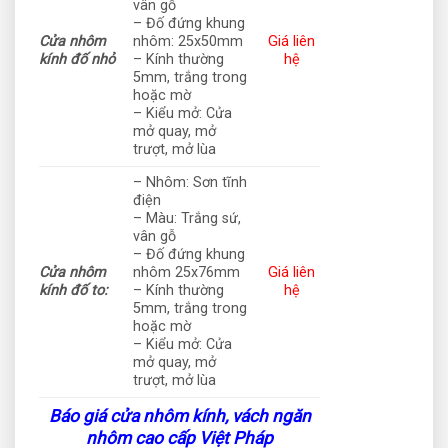
vân gỗ
– Đố đứng khung
Cửa nhôm
nhôm: 25x50mm
Giá liên
kính đố nhỏ
– Kính thường
hệ
5mm, trắng trong
hoặc mờ
– Kiểu mở: Cửa
mở quay, mở
trượt, mở lùa
– Nhôm: Sơn tĩnh
điện
– Màu: Trắng sứ,
vân gỗ
– Đố đứng khung
Cửa nhôm
nhôm 25x76mm
Giá liên
kính đố to:
– Kính thường
hệ
5mm, trắng trong
hoặc mờ
– Kiểu mở: Cửa
mở quay, mở
trượt, mở lùa
Báo giá cửa nhôm kính, vách ngăn
nhôm cao cấp Việt Pháp