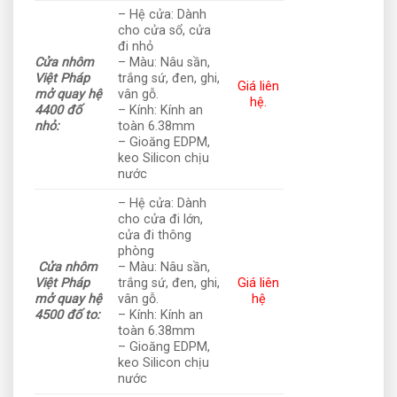
– Hệ cửa: Dành
cho cửa sổ, cửa
đi nhỏ
Cửa nhôm
– Màu: Nâu sần,
Việt Pháp
trắng sứ, đen, ghi,
Giá liên
mở quay hệ
vân gỗ.
hệ.
4400 đố
– Kính: Kính an
nhỏ:
toàn 6.38mm
– Gioăng EDPM,
keo Silicon chịu
nước
– Hệ cửa: Dành
cho cửa đi lớn,
cửa đi thông
phòng
Cửa nhôm
– Màu: Nâu sần,
Việt Pháp
trắng sứ, đen, ghi,
Giá liên
mở quay hệ
vân gỗ.
hệ
4500 đố to:
– Kính: Kính an
toàn 6.38mm
– Gioăng EDPM,
keo Silicon chịu
nước