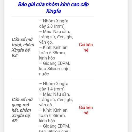
Báo giá cửa nhôm kính cao cấp
Xingfa
– Nhôm Xingfa
dày 2.0 (mm)
– Màu: Nâu sần,
trắng sứ, đen, ghi,
Cửa sổ mở
vân gỗ.
trượt, nhôm
Giá liên
– Kính: Kính an
Xingfa hệ
hệ
toàn 6.38mm,
93:
kính hộp
– Gioăng EDPM,
keo Silicon chịu
nước
– Nhôm Xingfa
dày 1.4 (mm)
– Màu: Nâu sần,
Cửa sổ mở
trắng sứ, đen, ghi,
quay, mở
vân gỗ.
Giá liên
hất, nhôm
– Kính: Kính an
hệ
Xingfa hệ
toàn 6.38mm,
55:
kính hộp
– Gioăng EDPM,
keo Silicon chịu