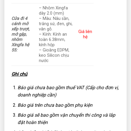
– Nhôm Xingfa
dày 2.0 (mm)
Cửa đi 4
– Màu: Nâu sần,
cánh mở
trắng sứ, đen, ghi,
xếp trượt,
vân gỗ.
Giá liên
mở gập,
– Kính: Kính an
hệ
nhôm
toàn 6.38mm,
Xingfa hệ
kính hộp
55:
– Gioăng EDPM,
keo Silicon chịu
nước
Ghi chú
:
Báo giá chưa bao gồm thuế VAT (Cấp cho đơn vị,
doanh nghiệp cần)
Báo giá trên chưa bao gồm phụ kiện
Báo giá sẽ bao gồm vận chuyển thi công và lắp
đặt hoàn thiện