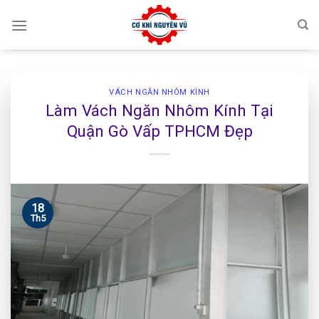
Skip
to
content
VÁCH NGĂN NHÔM KÍNH
Làm Vách Ngăn Nhôm Kính Tại
Quận Gò Vấp TPHCM Đẹp
18
Th5