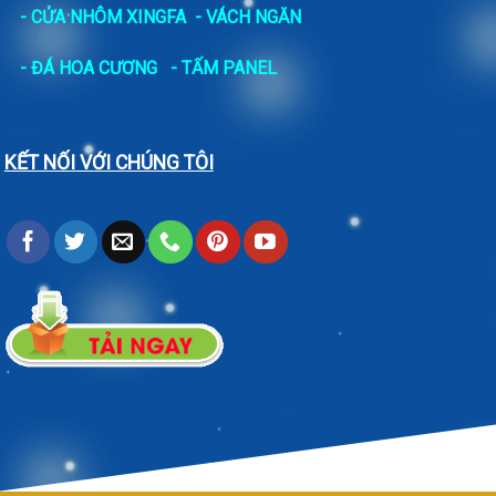
- CỬA NHÔM XINGFA
- VÁCH NGĂN
-
ĐÁ HOA CƯƠNG
- TẤM PANEL
KẾT NỐI VỚI CHÚNG TÔI