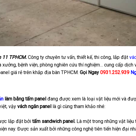
n 11 TPHCM.
Công ty chuyên tư vấn, thiết kế, thi công, lắp đặt
vác
 xưởng, bệnh viện, phòng nghiên cứu thí nghiệm… cung cấp dịch 
 panel giá rẻ trên khắp địa bàn TPHCM.
Gọi Ngay
0931.252.939
Ng
ăn
làm bằng tấm panel
đang được xem là loại vật liệu mới và đượ
việt, vậy
vách ngăn panel
là gì cùng tham khảo nhé:
ợc lắp đặt bởi
tấm sandwich panel.
Là một trong những vật liệu
 hiện nay. Được sản xuất bởi những công nghệ tiên tiến hiện đại n