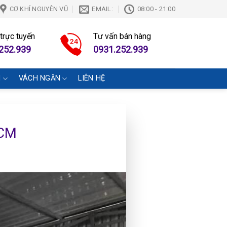
CƠ KHÍ NGUYÊN VŨ
EMAIL:
08:00 - 21:00
 trực tuyến
Tư vấn bán hàng
252.939
0931.252.939
N
VÁCH NGĂN
LIÊN HỆ
HCM