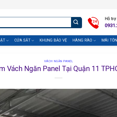
Hỗ trợ
0931.
UẬT
CỬA SẮT
KHUNG BẢO VỆ
HÀNG RÀO
MÁI TÔ
VÁCH NGĂN PANEL
m Vách Ngăn Panel Tại Quận 11 TP