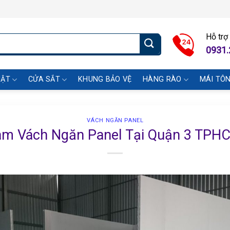
Hỗ trợ
0931.
UẬT
CỬA SẮT
KHUNG BẢO VỆ
HÀNG RÀO
MÁI TÔ
VÁCH NGĂN PANEL
àm Vách Ngăn Panel Tại Quận 3 TPH