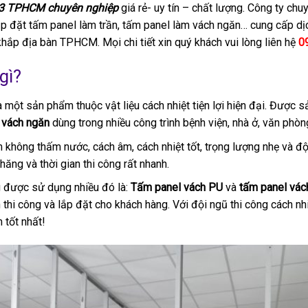
 3 TPHCM chuyên nghiệp
giá rẻ- uy tín – chất lượng. Công ty chu
p đặt tấm panel làm trần, tấm panel làm vách ngăn… cung cấp dịc
khắp địa bàn TPHCM. Mọi chi tiết xin quý khách vui lòng liên hệ
0
gì?
 một sản phẩm thuộc vật liệu cách nhiệt tiện lợi hiện đại. Được s
 vách ngăn
dùng trong nhiều công trình bệnh viện, nhà ở, văn phòn
 không thấm nước, cách âm, cách nhiệt tốt, trọng lượng nhẹ và độ
hăng và thời gian thi công rất nhanh.
g được sử dụng nhiều đó là:
Tấm panel vách PU
và
tấm panel vá
thi công và lắp đặt cho khách hàng. Với đội ngũ thi công cách nhi
 tốt nhất!