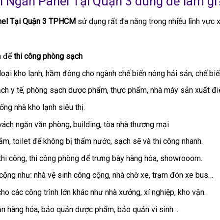
Ngăn Panel Tại Quận 3 dùng để làm gì
nel Tại Quận 3 TPHCM
sử dụng rất đa năng trong nhiều lĩnh vực
n để
thi công phòng sạch
c loại kho lạnh, hầm đông cho ngành chế biến nông hải sản, chế b
ch y tế, phòng sạch dược phẩm, thực phẩm, nhà máy sản xuất điệ
hống nhà kho lạnh siêu thị.
ách ngăn văn phòng, building, tòa nhà thương mại
ắm, toilet để không bị thấm nước, sạch sẽ và thi công nhanh.
hi công, thi công phòng để trưng bày hàng hóa, showrooom.
 cộng như: nhà vệ sinh công cộng, nhà chờ xe, trạm đón xe bus…
ho các công trình lớn khác như nhà xưởng, xí nghiệp, kho vận.
ản hàng hóa, bảo quản dược phẩm, bảo quản vi sinh…