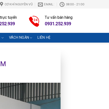
CƠ KHÍ NGUYÊN VŨ
EMAIL:
08:00 - 21:00
 trực tuyến
Tư vấn bán hàng
252.939
0931.252.939
N
VÁCH NGĂN
LIÊN HỆ
CM