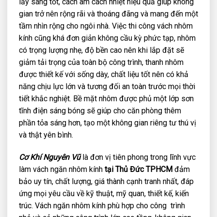
lấy sáng tốt, cách âm cách nhiệt hiệu quả giúp không
gian trở nên rộng rãi và thoáng đãng và mang đến một
tầm nhìn rộng cho ngôi nhà. Việc thi công vách nhôm
kính cũng khá đơn giản không cầu kỳ phức tạp, nhôm
có trọng lượng nhẹ, độ bền cao nên khi lắp đặt sẽ
giảm tải trọng của toàn bộ công trình, thanh nhôm
được thiết kế với sống dày, chất liệu tốt nên có khả
năng chịu lực lớn và tương đối an toàn trước mọi thời
tiết khắc nghiệt. Bề mặt nhôm được phủ một lớp sơn
tĩnh điện sáng bóng sẽ giúp cho căn phòng thêm
phần tỏa sáng hơn, tạo một không gian riêng tư thú vị
và thật yên bình.
Cơ Khí Nguyên Vũ
là đơn vị tiên phong trong lĩnh vực
làm vách ngăn nhôm kính
tại Thủ Đức TPHCM
đảm
bảo uy tín, chất lượng, giá thành cạnh tranh nhất, đáp
ứng mọi yêu cầu về kỹ thuật, mỹ quan, thiết kế, kiến
trúc. Vách ngăn nhôm kính phù hợp cho công trình