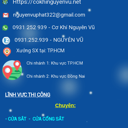
Https://cokhinguyenvu.net
nguyenvuphat322@gmail.com
0931 252 939 - Cơ Khí Nguyên Vũ
0931.252.939
- NGUYÊN VŨ
Xưởng SX tại: TP.HCM
Chi nhánh 1: Khu vực TP.HCM
Chi nhánh 2: Khu vực Đồng Nai
LĨNH VỰC THI CÔNG
Chuyên:
-
CỬA SẮT
-
CỬA CỔNG SẮT