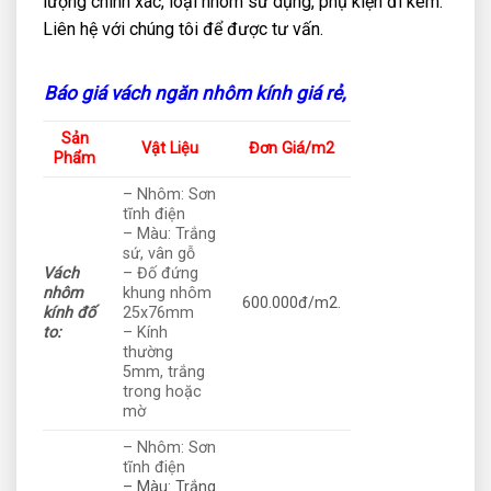
lượng chính xác, loại nhôm sử dụng, phụ kiện đi kèm.
Liên hệ với chúng tôi để được tư vấn.
Báo giá vách ngăn nhôm kính giá rẻ,
Sản
Vật Liệu
Đơn Giá/m2
Phẩm
– Nhôm: Sơn
tĩnh điện
– Màu: Trắng
sứ, vân gỗ
Vách
– Đố đứng
nhôm
khung nhôm
600.000đ/m2.
kính đố
25x76mm
to:
– Kính
thường
5mm, trắng
trong hoặc
mờ
– Nhôm: Sơn
tĩnh điện
– Màu: Trắng