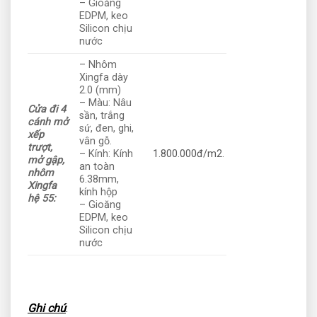
– Gioăng
EDPM, keo
Silicon chịu
nước
– Nhôm
Xingfa dày
2.0 (mm)
– Màu: Nâu
Cửa đi 4
sần, trắng
cánh mở
sứ, đen, ghi,
xếp
vân gỗ.
trượt,
– Kính: Kính
1.800.000đ/m2.
mở gập,
an toàn
nhôm
6.38mm,
Xingfa
kính hộp
hệ 55:
– Gioăng
EDPM, keo
Silicon chịu
nước
Ghi chú
: