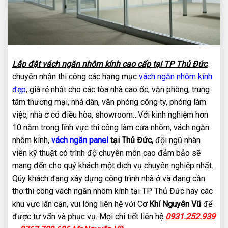
Lắp đặt vách ngăn nhôm kính cao cấp tại TP Thủ Đức
,
chuyên nhận thi công các hạng mục
vách ngăn nhôm kính
đẹp
, giá rẻ nhất cho các tòa nhà cao ốc, văn phòng, trung
tâm thương mại, nhà dân, văn phòng công ty, phòng làm
việc, nhà ở có điều hòa, showroom…Với kinh nghiệm hơn
10 năm trong lĩnh vực thi công làm cửa nhôm, vách ngăn
nhôm kính,
vách ngăn panel
tại Thủ Đức,
đội ngũ nhân
viên kỹ thuật có trình độ chuyên môn cao đảm bảo sẽ
mang đến cho quý khách một dịch vụ chuyên nghiệp nhất.
Qúy khách đang xây dựng công trình nhà ở và đang cần
thợ thi công vách ngăn nhôm kính tại TP Thủ Đức hay các
khu vực lân cận, vui lòng liên hệ với C
ơ Khí Nguyên Vũ
để
được tư vấn và phục vụ. Mọi chi tiết liên hệ
0931.252.939