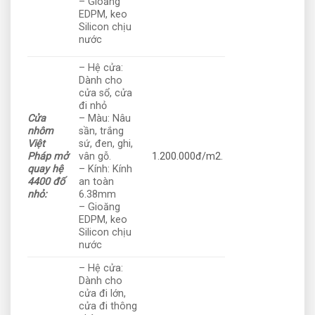
– Gioăng
EDPM, keo
Silicon chịu
nước
– Hệ cửa:
Dành cho
cửa sổ, cửa
đi nhỏ
Cửa
– Màu: Nâu
nhôm
sần, trắng
Việt
sứ, đen, ghi,
Pháp mở
vân gỗ.
1.200.000đ/m2.
quay hệ
– Kính: Kính
4400 đố
an toàn
nhỏ:
6.38mm
– Gioăng
EDPM, keo
Silicon chịu
nước
– Hệ cửa:
Dành cho
cửa đi lớn,
cửa đi thông