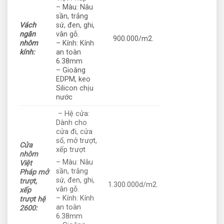
– Màu: Nâu
sần, trắng
Vách
sứ, đen, ghi,
ngăn
vân gỗ.
900.000/m2.
nhôm
– Kính: Kính
kính:
an toàn
6.38mm
– Gioăng
EDPM, keo
Silicon chịu
nước
– Hệ cửa:
Dành cho
cửa đi, cửa
sổ, mở trượt,
Cửa
xếp trượt
nhôm
– Màu: Nâu
Việt
sần, trắng
Pháp mở
sứ, đen, ghi,
trượt,
1.300.000d/m2.
vân gỗ.
xếp
– Kính: Kính
trượt hệ
an toàn
2600:
6.38mm