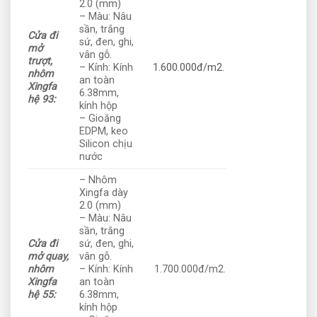
2.0 (mm)
– Màu: Nâu
sần, trắng
Cửa đi
sứ, đen, ghi,
mở
vân gỗ.
trượt,
– Kính: Kính
1.600.000đ/m2.
nhôm
an toàn
Xingfa
6.38mm,
hệ 93:
kính hộp
– Gioăng
EDPM, keo
Silicon chịu
nước
– Nhôm
Xingfa dày
2.0 (mm)
– Màu: Nâu
sần, trắng
Cửa đi
sứ, đen, ghi,
mở quay,
vân gỗ.
nhôm
– Kính: Kính
1.700.000đ/m2.
Xingfa
an toàn
hệ 55:
6.38mm,
kính hộp