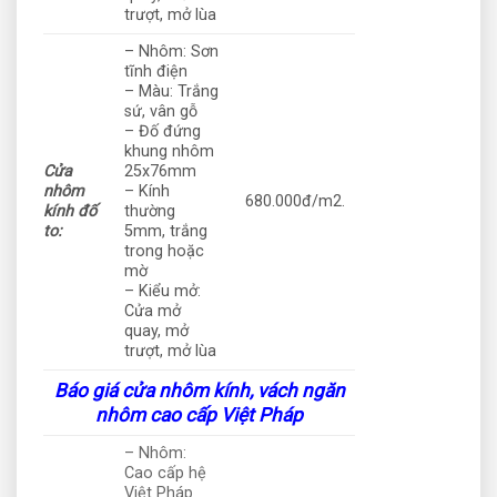
trượt, mở lùa
– Nhôm: Sơn
tĩnh điện
– Màu: Trắng
sứ, vân gỗ
– Đố đứng
khung nhôm
Cửa
25x76mm
nhôm
– Kính
680.000đ/m2.
kính đố
thường
to:
5mm, trắng
trong hoặc
mờ
– Kiểu mở:
Cửa mở
quay, mở
trượt, mở lùa
Báo giá cửa nhôm kính, vách ngăn
nhôm cao cấp Việt Pháp
– Nhôm:
Cao cấp hệ
Việt Pháp