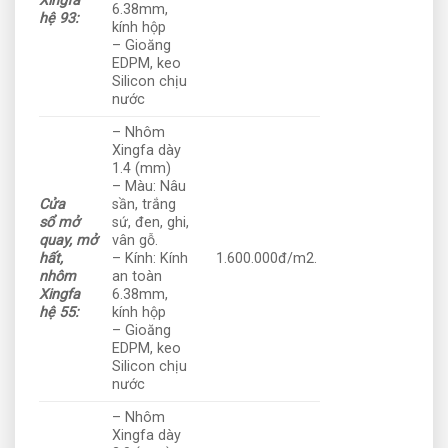
Xingfa
6.38mm,
hệ 93:
kính hộp
– Gioăng
EDPM, keo
Silicon chịu
nước
– Nhôm
Xingfa dày
1.4 (mm)
– Màu: Nâu
Cửa
sần, trắng
sổ mở
sứ, đen, ghi,
quay, mở
vân gỗ.
hất,
– Kính: Kính
1.600.000đ/m2.
nhôm
an toàn
Xingfa
6.38mm,
hệ 55:
kính hộp
– Gioăng
EDPM, keo
Silicon chịu
nước
– Nhôm
Xingfa dày