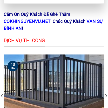
Cảm Ơn Quý Khách Đã Ghé Thăm
COKHINGUYENVU.NET:
Chúc Quý Khách
VẠN SỰ
BÌNH AN
!
DỊCH VỤ THI CÔNG
10
Th7