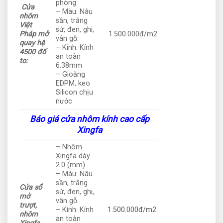
phòng
Cửa
– Màu: Nâu
nhôm
sần, trắng
Việt
sứ, đen, ghi,
Pháp mở
1.500.000đ/m2.
vân gỗ.
quay hệ
– Kính: Kính
4500 đố
an toàn
to:
6.38mm
– Gioăng
EDPM, keo
Silicon chịu
nước
Báo giá cửa nhôm kính cao cấp
Xingfa
– Nhôm
Xingfa dày
2.0 (mm)
– Màu: Nâu
sần, trắng
Cửa sổ
sứ, đen, ghi,
mở
vân gỗ.
trượt,
– Kính: Kính
1.500.000đ/m2.
nhôm
an toàn