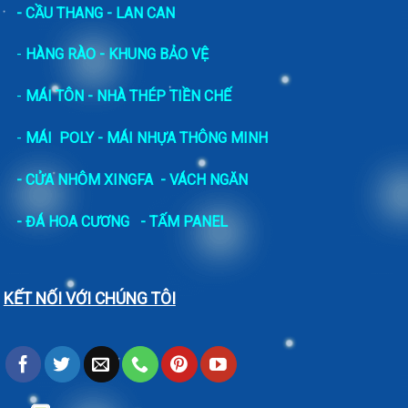
- CẦU THANG - LAN CAN
-
HÀNG RÀO - KHUNG BẢO VỆ
-
MÁI TÔN - NHÀ THÉP TIỀN CHẾ
-
MÁI POLY - MÁI NHỰA THÔNG MINH
- CỬA NHÔM XINGFA
- VÁCH NGĂN
-
ĐÁ HOA CƯƠNG
- TẤM PANEL
KẾT NỐI VỚI CHÚNG TÔI