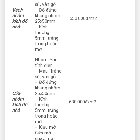
sứ, vân gỗ
Vách
– Đố đứng
nhôm
khung nhôm:
550.000đ/m2.
kính đố
25x50mm
nhỏ:
– Kính
thường
5mm, trắng
trong hoặc
mờ
Nhôm: Sơn
tĩnh điện
– Màu: Trắng
sứ, vân gỗ
– Đố đứng
khung nhôm:
Cửa
25x50mm
nhôm
– Kính
630.000đ/m2.
kính đố
thường
nhỏ
5mm, trắng
trong hoặc
mờ
– Kiểu mở:
Cửa mở
quay, mở