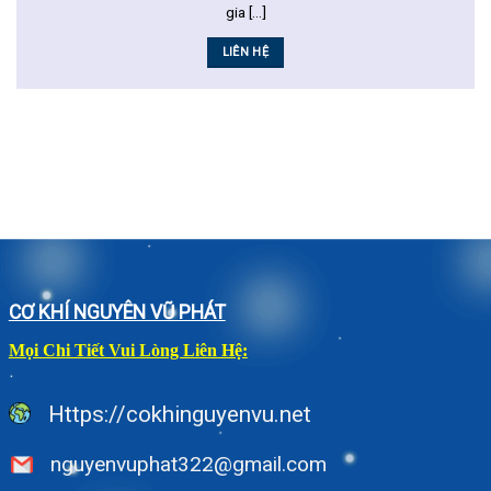
gia [...]
LIÊN HỆ
CƠ KHÍ NGUYÊN VŨ PHÁT
Mọi Chi Tiết Vui Lòng Liên Hệ:
Https://cokhinguyenvu.net
nguyenvuphat322@gmail.com