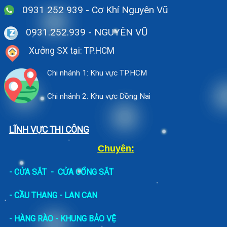
0931 252 939 - Cơ Khí Nguyên Vũ
0931.252.939
- NGUYÊN VŨ
Xưởng SX tại: TP.HCM
Chi nhánh 1: Khu vực TP.HCM
Chi nhánh 2: Khu vực Đồng Nai
LĨNH VỰC THI CÔNG
Chuyên:
-
CỬA SẮT
-
CỬA CỔNG SẮT
- CẦU THANG - LAN CAN
-
HÀNG RÀO - KHUNG BẢO VỆ