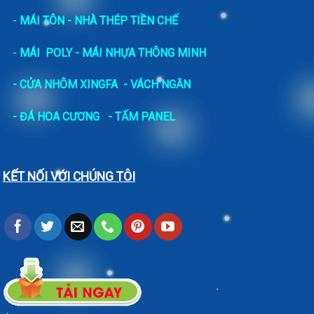
-
MÁI TÔN - NHÀ THÉP TIỀN CHẾ
-
MÁI POLY - MÁI NHỰA THÔNG MINH
- CỬA NHÔM XINGFA
- VÁCH NGĂN
-
ĐÁ HOA CƯƠNG
- TẤM PANEL
KẾT NỐI VỚI CHÚNG TÔI