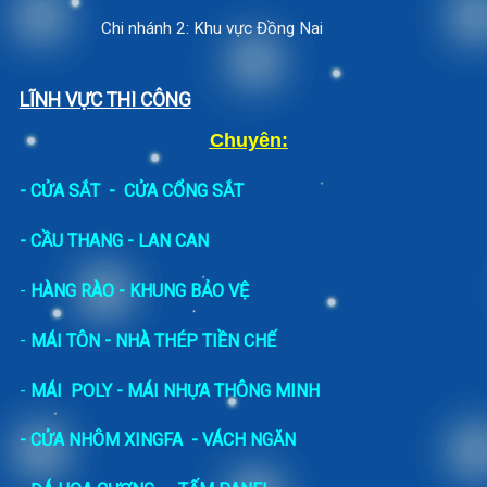
Chi nhánh 2: Khu vực Đồng Nai
LĨNH VỰC THI CÔNG
Chuyên:
-
CỬA SẮT
-
CỬA CỔNG SẮT
- CẦU THANG - LAN CAN
-
HÀNG RÀO - KHUNG BẢO VỆ
-
MÁI TÔN - NHÀ THÉP TIỀN CHẾ
-
MÁI POLY - MÁI NHỰA THÔNG MINH
- CỬA NHÔM XINGFA
- VÁCH NGĂN