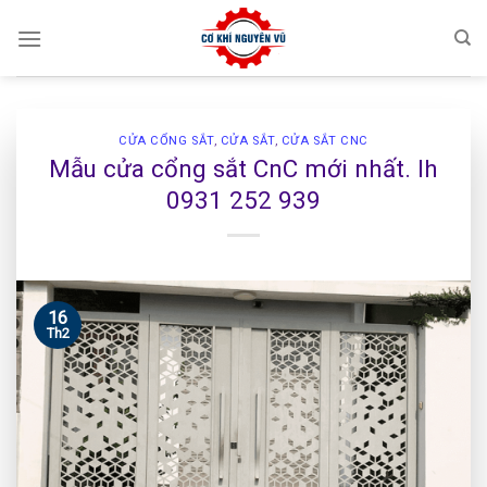
Skip
to
content
CỬA CỔNG SẮT
,
CỬA SẮT
,
CỬA SẮT CNC
Mẫu cửa cổng sắt CnC mới nhất. lh
0931 252 939
16
Th2