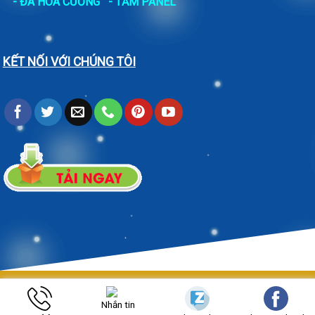
-
ĐÁ HOA CƯƠNG
- TẤM PANEL
KẾT NỐI VỚI CHÚNG TÔI
Https://cokhinguyenvu.net/ Copyright 2026 ©
Bản quyền thuộc
Nhắn tin
CƠ KHÍ NGUYÊN VŨ.