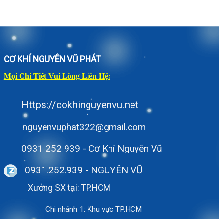
CƠ KHÍ NGUYÊN VŨ PHÁT
Mọi Chi Tiết Vui Lòng Liên Hệ:
Https://cokhinguyenvu.net
nguyenvuphat322@gmail.com
0931 252 939 - Cơ Khí Nguyên Vũ
0931.252.939
- NGUYÊN VŨ
Xưởng SX tại: TP.HCM
Chi nhánh 1: Khu vực TP.HCM