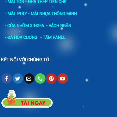
-
MÁI TÔN - NHÀ THÉP TIỀN CHẾ
-
MÁI POLY - MÁI NHỰA THÔNG MINH
- CỬA NHÔM XINGFA
- VÁCH NGĂN
-
ĐÁ HOA CƯƠNG
- TẤM PANEL
KẾT NỐI VỚI CHÚNG TÔI