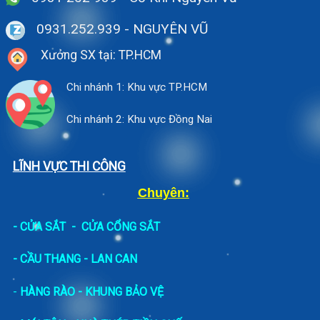
0931.252.939
- NGUYÊN VŨ
Xưởng SX tại: TP.HCM
Chi nhánh 1: Khu vực TP.HCM
Chi nhánh 2: Khu vực Đồng Nai
LĨNH VỰC THI CÔNG
Chuyên:
-
CỬA SẮT
-
CỬA CỔNG SẮT
- CẦU THANG - LAN CAN
-
HÀNG RÀO - KHUNG BẢO VỆ