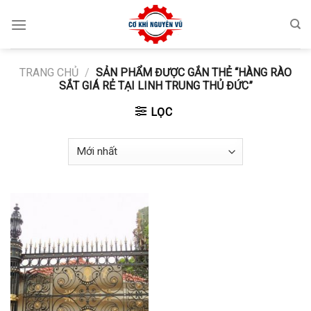
Skip
to
content
TRANG CHỦ
/
SẢN PHẨM ĐƯỢC GẮN THẺ “HÀNG RÀO
SẮT GIÁ RẺ TẠI LINH TRUNG THỦ ĐỨC”
LỌC