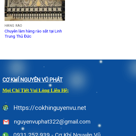
HÀNG RÀO
Chuyên làm hàng rào sắt tại Linh
Trung Thủ Đức
CƠ KHÍ NGUYÊN VŨ PHÁT
Mọi Chi Tiết Vui Lòng Liên Hệ:
Https://cokhinguyenvu.net
nguyenvuphat322@gmail.com
0931 252 939 - Cơ Khí Nguyên Vũ